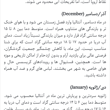
نقاط اروپا است، اما تفریحات آبی محدود می شوند.
آذر/دسامبر (December)
در ماه دسامبر، آنتالیا وارد فصل زمستان می شود و با هوای خنک
تر و بارندگی های متناوب همراه است. متوسط دما بین ۸ تا ۱۵
درجه سانتی گراد قرار دارد و میزان بارندگی نسبتاً زیاد است. دمای
آب دریا در حدود ۱۷ تا ۱۸ درجه سانتی گراد است که برای شنا
مناسب نیست. این ماه، با کاهش چشمگیر جمعیت گردشگران،
فرصتی عالی برای بازدید آرام و بدون ازدحام از اماکن تاریخی و موزه
ها است. همچنین، فستیوال ها و رویدادهای کریسمس حال و
هوای خاصی به شهر می بخشند. لباس های گرم و ضد آب همراه
داشته باشید.
دی/ژانویه (January)
ژانویه سردترین و پربارش ترین ماه در آنتالیا محسوب می شود.
متوسط دما بین ۶ تا ۱۴ درجه سانتی گراد است و دمای آب دریا به
۱۶ تا ۱۷ درجه سانتی گراد می رسد. در این ماه، شهر بسیار خلوت