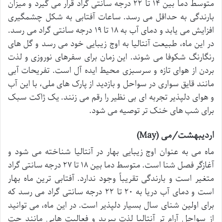
متوسط دما بین ۱۴ تا ۲۲ درجه سانتی گراد قرار می گیرد و میزان
بارندگی به حداقل می رسد. ساعات آفتابی به شکل چشمگیری
افزایش می یابد و دمای آب به ۱۸ تا ۱۹ درجه سانتی گراد می رسد.
در این ماه، طبیعت آنتالیا به اوج زیبایی خود می رسد و گل های
رنگارنگ شکوفا می شوند. این زمان برای سفرهای نوروزی و لذت
بردن از هوای تازه و سرسبزی محیط ایده آل است. تفریحات آبی
مانند قایق سواری در سواحل و بازدید از پارک های ملی، با این آب
و هوای دلپذیر تجربه ای بی نظیر را رقم می زنند. یک ژاکت سبک
برای شب های خنک تر توصیه می شود.
اردیبهشت/می (May)
ماه می به عنوان اوج زیبایی بهار در آنتالیا شناخته می شود و
آغازگر فصل شنا است. متوسط دما بین ۱۸ تا ۲۷ درجه سانتی گراد
متغیر است و بارندگی تقریباً وجود ندارد. آفتابی ترین ماه بهار
است و دمای آب دریا به ۲۰ تا ۲۲ درجه سانتی گراد می رسد که
برای اولین شنای سال بسیار دلپذیر است. در این ماه، می توانید
از سواحل آرام تر آنتالیا لذت ببرید و فعالیت هایی مانند جت