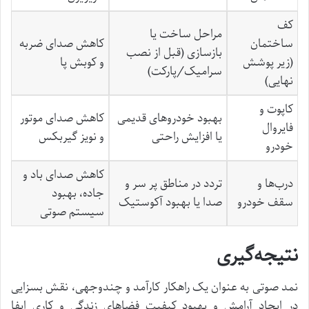
کف
مراحل ساخت یا
ساختمان
کاهش صدای ضربه
بازسازی (قبل از نصب
(زیر پوشش
و کوبش پا
سرامیک/پارکت)
نهایی)
کاپوت و
بهبود خودروهای قدیمی
کاهش صدای موتور
فایروال
یا افزایش راحتی
و نویز گیربکس
خودرو
کاهش صدای باد و
درب‌ها و
تردد در مناطق پر سر و
جاده، بهبود
سقف خودرو
صدا یا بهبود آکوستیک
سیستم صوتی
نتیجه‌گیری
نمد صوتی به عنوان یک راهکار کارآمد و چندوجهی، نقش بسزایی
در ایجاد آرامش و بهبود کیفیت فضاهای زندگی و کاری ایفا