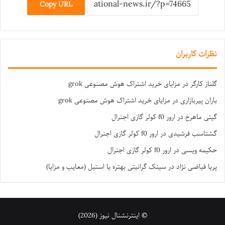
Copy URL
نظرات کاربران
گلناز کارگر
در
مزایای خرید اشتراک هوش مصنوعی grok
باران پیربازاری
در
مزایای خرید اشتراک هوش مصنوعی grok
گیتی ماهرخ
در
ارور f0 کولر گازی اجنرال
گشتاسب فرشیدی
در
ارور f0 کولر گازی اجنرال
حکیمه ویسی
در
ارور f0 کولر گازی اجنرال
پریا فیاضی نژاد
در
سینک گرانیتی بهتره یا استیل (معایب و مزایا)
© اینترنشنال نیوز (2026)