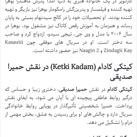
کارانویر در یک خانواده هنری به دنیا آمد؛ پدرش ماهندرا بوهرا
تهیه کننده و فیلمساز و پدربزرگش رامکومار بوهرا نیز بازیگر و تهیه
کننده بودند. او تحصیلات خود را در کالج سیدنهام بمبئی به پایان
رساند و همزمان به آموزش رقص کاتاک نیز مشغول بود. بوهرا در
سال ۲۰۰۶ با مدل و وی جی، تیجی سیدو، ازدواج کرد و صاحب
سه دختر است. او در سریال های موفقی چون Kasautii
Zindagii Kay و Naagin 2 نیز حضور داشته است.
کیتکی کادام (Ketki Kadam) در نقش حمیرا
صدیقی
کیتکی کادام
در نقش
حمیرا صدیقی
، دختری زیبا و حساس که
درگیر روابط عاطفی پیچیده ای با آیان می شود، به ایفای نقش
پرداخت. حمیرا شخصیتی تأثیرگذار در پویایی روابط خانوادگی
سریال دارد و چالش های او برای رسیدن به عشق، بخش مهمی از
درام را تشکیل می دهد.