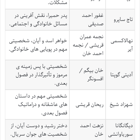
مشکلات.
غفور احمد
پدر حمیرا، نقش آفرینی در
تاج ساپرو
صدیقی
مسائل خانوادگی و اجتماعی.
نجمه عمران
نهالاکسمی
خواهر اسد و آیان، شخصیتی
قریشی / نجمه
آیر
مهم در پویایی های خانوادگی.
احمد خان
شخصیتی با پس زمینه ی
خان بیگم /
آدیتی گوپتا
مرموز و تأثیرگذار در فصول
افسونگر
بعدی.
شخصیتی مهم در داستان
شهزاد شیخ
ریحان قریشی
های عاشقانه و دراماتیک
فصول بعدی.
دیگانگانا
نزهت احمد
دختر رشید و دوست آیان، از
سوریاوانشی
خان
شخصیت های جوان سریال.