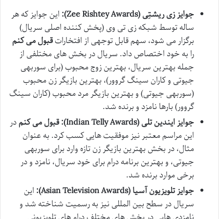
جوایز زی ریشتِی (Zee Rishtey Awards):
این جوایز که هر
ساله توسط شبکه زی تی وی (پخش کننده اصلی سریال)
برگزار می شود، سهم قابل توجهی از افتخارات
قبول می کنم
را به خود اختصاص داد. سریال در بخش های مختلفی از
جمله بهترین سریال، بهترین زوج محبوب (برای سوربهی
جیوتی و کاران سینگ گروور)، بهترین بازیگر زن محبوب
(سوربهی جیوتی) و بهترین بازیگر مرد محبوب (کاران سینگ
گروور) بارها نامزد و برنده شد.
جوایز ایندین تلی (Indian Telly Awards):
قبول می کنم
در
این مراسم معتبر نیز موفقیت هایی کسب کرد. به عنوان
مثال، در بخش بهترین بازیگر زن تازه وارد برای سوربهی
جیوتی، و بهترین برنامه درام برای خود سریال، نامزد و در
برخی موارد برنده شد.
جوایز تلویزیون آسیا (Asian Television Awards):
این
سریال در سطح بین المللی نیز به رسمیت شناخته شد و
نامزدی هایی در بخش های مختلف درام های تلویزیونی