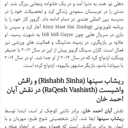
دهلی نو، هند به دنیا آمد و در یک خانواده پنجابی بزرگ شد. او
مدتی را در عربستان سعودی زندگی کرد و تحصیلات خود را در
مدرسه بین المللی هندی در دمام ادامه داد. گروور کار خود را با
برنامه تلویزیونی Kitni Mast Hai Zindagi آغاز کرد و سپس با
بازی در سریال هایی چون Dill Mill Gayye به شهرت رسید. او
علاوه بر بازیگری، در زمینه مدلینگ و فعالیت های ورزشی نیز
فعال است. کاران سینگ گروور پیش از این در سال ۲۰۱۲ با جنیفر
وینگت ازدواج کرد که در سال ۲۰۱۴ از او جدا شد. او در سال ۲۰۱۶
با بیپاشا باسو، بازیگر مشهور بالیوود، ازدواج کرده است.
ریشاب سینها (Rishabh Sinha) و راقش
واشیست (RaQesh Vashisth) در نقش آیان
احمد خان
نقش
آیان احمد خان
، برادر ناتنی کوچک تر اسد، ابتدا توسط
ریشاب سینها
ایفا شد. آیان شخصیتی شوخ طبع، مهربان و با
ایمان به برادر بزرگترش است که همواره سعی در ایجاد صلح و