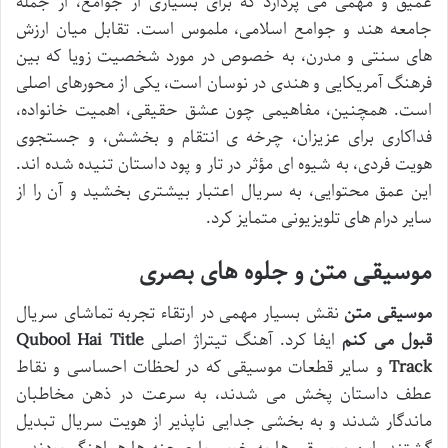
عمیق و مهمی می پردازد که برای بسیاری از جوامع، از جمله
جامعه هند و جوامع اسلامی، ملموس است. تقابل میان ارزش
های سنتی و مدرن، به خصوص در مورد شخصیت زویا که بین
فرهنگ آمریکایی و هندی در نوسان است، یکی از محورهای اصلی
است. همچنین، مفاهیمی چون عشق حقیقی، اهمیت خانواده،
فداکاری برای عزیزان، چرخه ی انتقام و بخشش، و جستجوی
هویت فردی، به شیوه ای مؤثر در تار و پود داستان تنیده شده اند.
این عمق محتوایی، به سریال اعتبار بیشتری بخشید و آن را از
سایر درام های تلویزیونی متمایز کرد.
موسیقی متن و جلوه های بصری
موسیقی متن
نقش بسیار مهمی در ارتقاء تجربه تماشای سریال
قبول می کنم
ایفا کرد. آهنگ تیتراژ اصلی
Qubool Hai Title
Track
و سایر قطعات موسیقی که در لحظات احساسی و نقاط
عطف داستان پخش می شدند، به سرعت در ذهن مخاطبان
ماندگار شدند و به بخشی جدایی ناپذیر از هویت سریال تبدیل