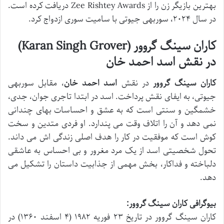
بهترین بازیگر زن را از Zee Rishtey Awards دریافت کرده است.
در سال ۲۰۲۴، سوربهی جیوتی با سامیت سوری ازدواج کرد.
کاران سینگ گروور (Karan Singh Grover)
در نقش اسد احمد خان
کاران سینگ گروور
در نقش
اسد احمد خان
، مقابل سوربهی
جیوتی، به ایفای نقش پرداخت. اسد در ابتدا تاجری جوان، جدی،
خشمگین و سنتی است که به عشق و احساسات بهای چندانی
نمی دهد و آن را اتلاف وقت می پندارد. او فردی متدین و سخت
کوش است که موفقیت در کار را هدف اصلی زندگی اش می داند.
تحول شخصیتی اسد از یک مرد مغرور و بی احساس به عاشقی
دلباخته و فداکار، بخش مهمی از جذابیت داستان را تشکیل می
دهد.
بیوگرافی کاران سینگ گروور:
کاران سینگ گروور در تاریخ ۲۳ فوریه ۱۹۸۲ (۴ اسفند ۱۳۶۰) در