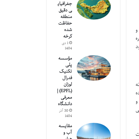
جغرافیای
ی دقیق
منطقه
حفاظت
و
شده
کرخه
ه
1 دی
د
1404
مؤسسه
پلی
تکنیک
فدرال
ه
لوزان
(EPFL) |
ه
معرفی
و
دانشگاه
ی
30 آذر
1404
مقایسه
آب و
ت