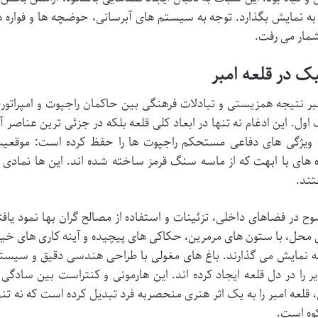
ا به نمایش بگذارد. توجه به سیستم های آبرسانی، حوضچه ها و فواره ه
شمار می رفت.
بر نتیجه همزیستی و تبادلات فرهنگی بین حاکمان راجپوت و امپراتور
 اول. این ادغام نه تنها در ابعاد کلی قلعه بلکه در جزئی ترین عناصر آ
ه ویژگی های دفاعی مستحکم راجپوت ها را حفظ کرده است: موقعی
زه های با ابهت که از ماسه سنگ قرمز ساخته شده اند. این ها نمادی ا
ند.
ح در فضاهای داخلی، تزئینات و استفاده از مصالح گران بها نمود یافت
محل، با ستون های مرمرین، حکاکی های پیچیده و آینه کاری های خیر
 به نمایش می گذارند. باغ های مغولی با طراحی هندسی دقیق و سیست
ر را در دل قلعه ایجاد کرده اند. این هارمونی و کنتراست بین سادگی 
قلعه امبر را به یک اثر هنری منحصربه فرد تبدیل کرده است که نه تنه
وه است.