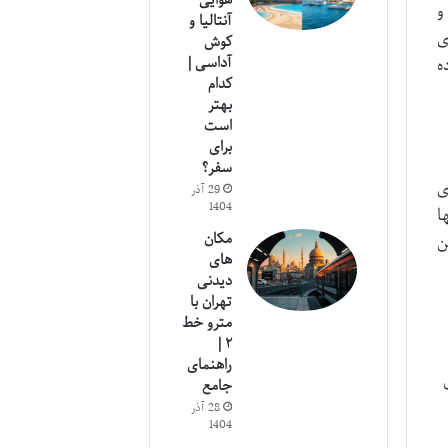
هوایی
و
آنتالیا و
ی
کوش
آداسی |
ه
کدام
بهتر
است
برای
سفر؟
ی
29 آذر
1404
ا
مکان
ن
های
دیدنی
تهران با
مترو خط
۲ |
راهنمای
جامع
28 آذر
1404