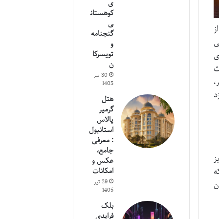
ی
کوهستان
ی
از
گنجنامه
ی
و
تویسرکا
ی
ن
اث
30 تیر
،
1405
د
هتل
گرمیر
پالاس
استانبول
: معرفی
جامع،
ز
عکس و
ه
امکانات
29 تیر
ن
1405
بلک
فرایدی