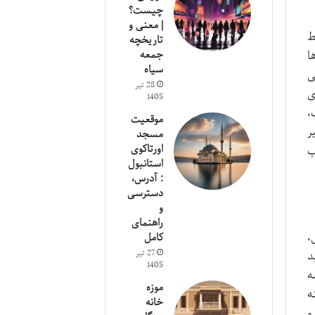
چیست؟
| معنی و
ط
تاریخچه
جمعه
ا
سیاه
ی
28 تیر
ی
1405
،
موقعیت
ر
مسجد
اورتاکوی
ب
استانبول
: آدرس،
دسترسی
و
راهنمای
،
کامل
27 تیر
د
1405
ه
موزه
ه
خانه
و