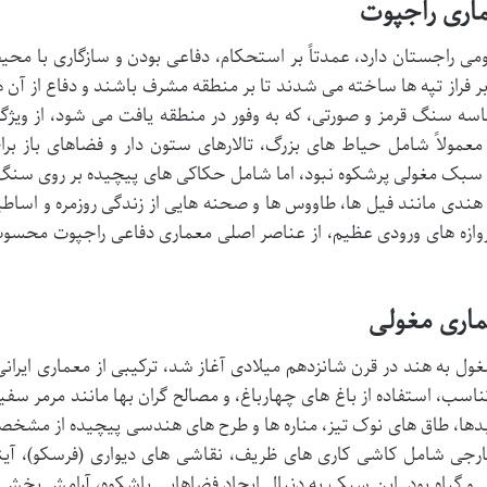
ی راجستان دارد، عمدتاً بر استحکام، دفاعی بودن و سازگاری با محی
ر فراز تپه ها ساخته می شدند تا بر منطقه مشرف باشند و دفاع از آن ه
سه سنگ قرمز و صورتی، که به وفور در منطقه یافت می شود، از ویژگ
مولاً شامل حیاط های بزرگ، تالارهای ستون دار و فضاهای باز برا
ازه سبک مغولی پرشکوه نبود، اما شامل حکاکی های پیچیده بر روی سنگ
ی مانند فیل ها، طاووس ها و صحنه هایی از زندگی روزمره و اساطی
دروازه های ورودی عظیم، از عناصر اصلی معماری دفاعی راجپوت محسو
ل به هند در قرن شانزدهم میلادی آغاز شد، ترکیبی از معماری ایرانی
اسب، استفاده از باغ های چهارباغ، و مصالح گران بها مانند مرمر سفی
ها، طاق های نوک تیز، مناره ها و طرح های هندسی پیچیده از مشخص
ارجی شامل کاشی کاری های ظریف، نقاشی های دیواری (فرسکو)، آین
 و گیاه بود. این سبک به دنبال ایجاد فضاهایی باشکوه، آرامش بخش 