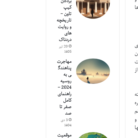
بردگان
ا
کیپ
تاون –
تاریخچه
و روایت
های
دردناک
ی
20 تیر
1405
ن
ت
مهاجرت
پناهندگ
ز
ی به
روسیه
2024 –
راهنمای
ه
کامل
ه
صفر تا
م
صد
و
3 دی
1404
ا
موقعیت