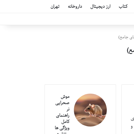
کتاب
ارز دیجیتال
داروخانه
تهران
مای جامع)
ع)
موش
صحرایی
نر
راهنمای
ی
کامل
و
ویژگی ها