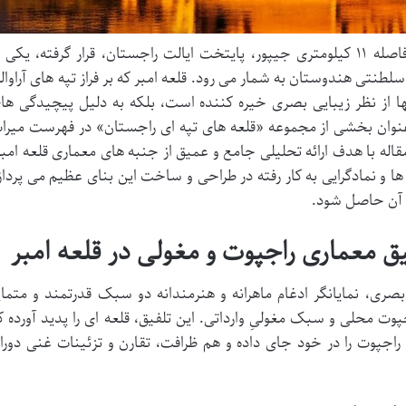
این قلعه که در شهر باستانی عامر و در فاصله ۱۱ کیلومتری جیپور، پایتخت ایالت راجستان، قرار گرفته، یکی 
طنتی هندوستان به شمار می رود. قلعه امبر که بر فراز تپه های آراوال
نها از نظر زیبایی بصری خیره کننده است، بلکه به دلیل پیچیدگی ها
 و هنری خود، در سال ۲۰۱۳ به عنوان بخشی از مجموعه «قلعه های تپه ای راجستان» در فهرست میر
له با هدف ارائه تحلیلی جامع و عمیق از جنبه های معماری قلعه امبر
و نمادگرایی به کار رفته در طراحی و ساخت این بنای عظیم می پرداز
ل آن حاصل شود.
صری، نمایانگر ادغام ماهرانه و هنرمندانه دو سبک قدرتمند و متمای
 محلی و سبک مغولیِ وارداتی. این تلفیق، قلعه ای را پدید آورده ک
جپوت را در خود جای داده و هم ظرافت، تقارن و تزئینات غنی دورا