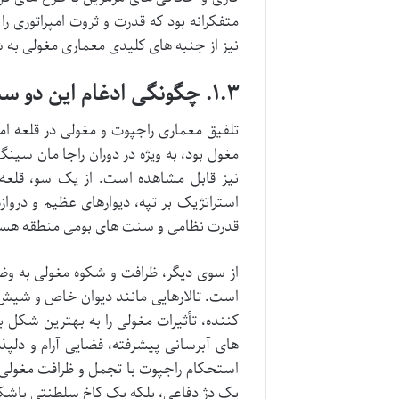
متفکرانه بود که قدرت و ثروت امپراتوری ر
نیز از جنبه های کلیدی معماری مغولی به 
۱.۳. چگونگی ادغام این دو سبک در قلعه امبر
تلفیق معماری راجپوت و مغولی در قلعه ام
مغول بود، به ویژه در دوران راجا مان سینگ
نیز قابل مشاهده است. از یک سو، قلع
استراتژیک بر تپه، دیوارهای عظیم و دروا
قدرت نظامی و سنت های بومی منطقه هست
از سوی دیگر، ظرافت و شکوه مغولی به وضو
است. تالارهایی مانند دیوان خاص و شیش 
کننده، تأثیرات مغولی را به بهترین شکل
های آبرسانی پیشرفته، فضایی آرام و دلپذی
استحکام راجپوت با تجمل و ظرافت مغولی، 
یک دژ دفاعی، بلکه یک کاخ سلطنتی باشک