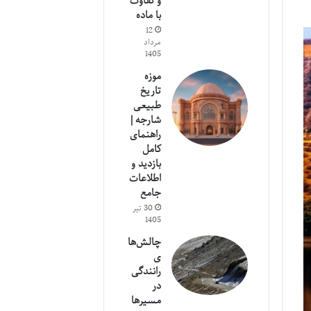
و تفاوت
با ماده
12
مرداد
1405
موزه
تاریخ
طبیعی
شارجه |
راهنمای
کامل
بازدید و
اطلاعات
جامع
30 تیر
1405
چالش‌ها
ی
رانندگی
در
مسیرها