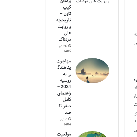
بردگان
کیپ
تاون –
تاریخچه
و روایت
های
ه
دردناک
ی
20 تیر
1405
مهاجرت
پناهندگ
ی به
ه
روسیه
2024 –
د
راهنمای
،
کامل
ت
صفر تا
ی
صد
3 دی
د
1404
ی
موقعیت