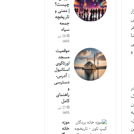
چیست؟
ر
| معنی و
تاریخچه
س
جمعه
ر
سیاه
ا
28 تیر
1405
ی
موقعیت
و
مسجد
اورتاکوی
استانبول
: آدرس،
دسترسی
ر
و
راهنمای
گ
کامل
ن
27 تیر
ه
1405
،
موزه
ن
خانه