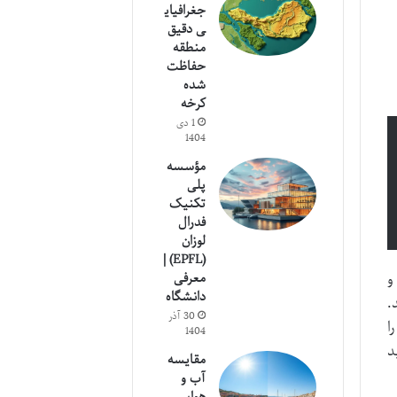
جغرافیای
ی دقیق
منطقه
حفاظت
شده
کرخه
1 دی
1404
مؤسسه
پلی
تکنیک
فدرال
لوزان
(EPFL) |
و
معرفی
دانشگاه
.
30 آذر
ا
1404
د
مقایسه
آب و