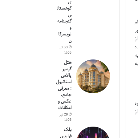
ی
کوهستان
ی
گنجنامه
م
و
ی
تویسرکا
ز
ن
ه
30 تیر
1405
ه
هتل
ه
گرمیر
پالاس
استانبول
: معرفی
جامع،
عکس و
ه
امکانات
ز
29 تیر
1405
بلک
فرایدی