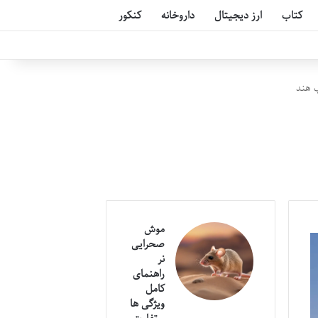
کتاب
ارز دیجیتال
داروخانه
کنکور
ب هند
موش
صحرایی
نر
راهنمای
کامل
ویژگی ها