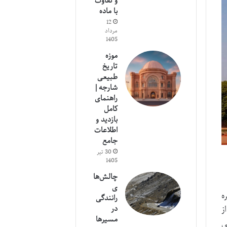
و تفاوت
با ماده
12
مرداد
1405
موزه
تاریخ
طبیعی
شارجه |
راهنمای
کامل
بازدید و
اطلاعات
جامع
30 تیر
1405
چالش‌ها
ی
ه
رانندگی
ز
در
مسیرها
ی