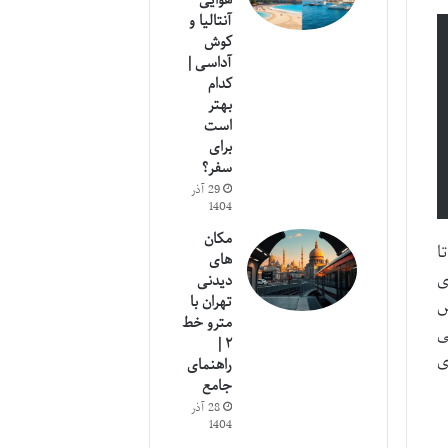
هوایی
آنتالیا و
کوش
آداسی |
کدام
بهتر
است
برای
سفر؟
29 آذر
1404
مکان
ا
های
ی
دیدنی
تهران با
س
مترو خط
ی
۲ |
ی
راهنمای
جامع
28 آذر
1404