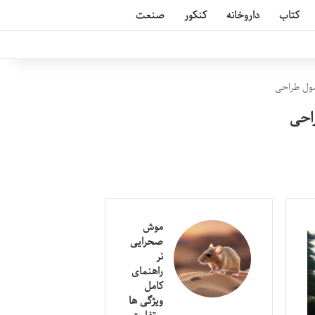
کتاب
داروخانه
کنکور
صنعت
صول طراحی
احی
موش
صحرایی
نر
راهنمای
کامل
ویژگی ها