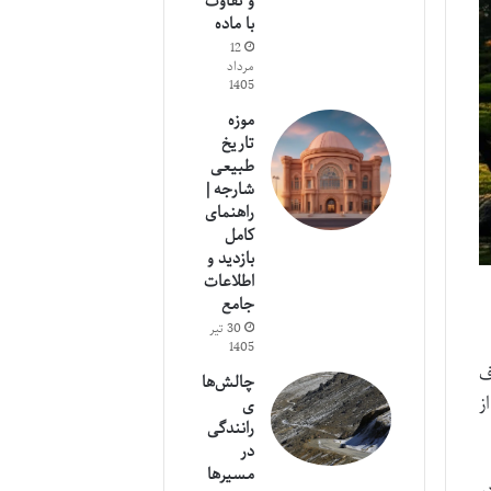
و تفاوت
با ماده
12
مرداد
1405
موزه
تاریخ
طبیعی
شارجه |
راهنمای
کامل
بازدید و
اطلاعات
جامع
30 تیر
1405
ف
چالش‌ها
ز
ی
رانندگی
در
مسیرها
ر