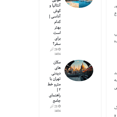
هوایی
آنتالیا و
،
کوش
ع
آداسی |
کدام
بهتر
است
ب
برای
ه
سفر؟
29 آذر
1404
مکان
های
د
دیدنی
تهران با
ه
مترو خط
بی
۲ |
راهنمای
جامع
28 آذر
گ
1404
و