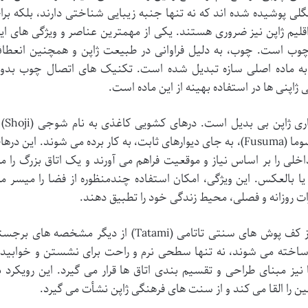
هگلی پوشیده شده اند که نه تنها جنبه زیبایی شناختی دارند، بلکه برا
 اقلیم ژاپن نیز ضروری هستند. یکی از مهمترین عناصر و ویژگی های ای
 چوب است. چوب، به دلیل فراوانی در طبیعت ژاپن و همچنین انعطا
ر، به ماده اصلی سازه تبدیل شده است. تکنیک های اتصال چوب بدو
ژاپنی ها در استفاده بهینه از این ماده است.
نقش «فضا» و «انعطاف پذیری» در معماری ژ
درهای چوبی یا کاغذی ضخیم تر به نام فوسوما (Fusuma)، به جای دیوارهای ثابت، به کار برده می شوند. این در
لی را بر اساس نیاز و موقعیت فراهم می آورند و یک اتاق بزرگ را م
 بالعکس. این ویژگی، امکان استفاده چندمنظوره از فضا را میسر م
رات روزانه و فصلی، محیط زندگی خود را تطبیق دهند.
اهمیت نشستن بر روی زمین و استفاده از کف پوش های سنتی تاتامی (Tatami) از دیگر مشخصه های بر
 ساخته می شوند، نه تنها سطحی نرم و راحت برای نشستن و خوابید
ا نیز مبنای طراحی و تقسیم بندی اتاق ها قرار می گیرد. این رویکرد ب
 را القا می کند و از سنت های فرهنگی ژاپن نشأت می گیرد.