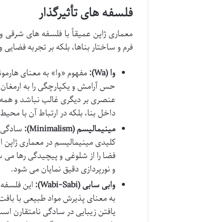
فلسفه های تأثیرگذار
معماری ژاپن عمیقاً با فلسفه های شرقی و
فرم و ساختار بناها، بلکه بر تجربه فضایی 
وا (Wa):
مفهوم «وا» به معنای هارمون
حس آرامش و یکپارچگی را به ارمغان م
عنصری بر دیگری غالب نباشد و همه اج
داخل بنا، بلکه در ارتباط آن با محیط
مینیمالیسم (Minimalism):
سادگی، پ
کلیدی مینیمالیسم در معماری ژاپن 
فضا را از شلوغی و پیچیدگی رها می 
و نورپردازی دقیق نمایان می شود.
وابی سابی (Wabi-Sabi):
این فلسفه ز
به معنای پذیرش مواد طبیعی با بافت
یافتن زیبایی در سادگی نامتقارن اس