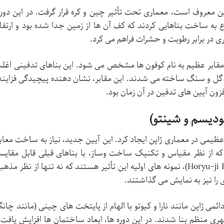
که به عصر آهن ژاپن معروف است، معماری تحت تأثیر چین و کره قرار گرفت. در این دوره
روع به ساخت بناهایی کردند که کف آن ها از زمین جدا شده بود و ارتفا
 در برابر رطوبت و حشرات فراهم می کرد.
خت استوپاها و مقابر عظیم به نام کوفون ها مشخص می شود. این بناهای تدفینی اغل
گل و سنگ ساخته می شدند. این مقابر، نشان دهنده پیچیدگی فزایند
ن آیین های تدفین در آن زمان بود.
بودیسم و شینتو)
یمی در معماری ژاپن ایجاد کرد. این آیین جدید، نیاز به ساخت معاب
 که از نظر مقیاس و تکنیک ساخت وساز، با بناهای قبلی قابل مقایس
نبودند. معابدی مانند هوریو جی (Horyu-ji Pagoda)، نمونه های اولیه این تأثیر هستند که نه تنها از نظر مذه
را نیز به نمایش می گذاشتند.
ائمی ژاپن مانند نارا و کیوتو با الهام از پایتخت های چینی (مانند چان
ی منظم بنا شدند. در این دوره ها، ابعاد ساختمان ها افزایش یافت 