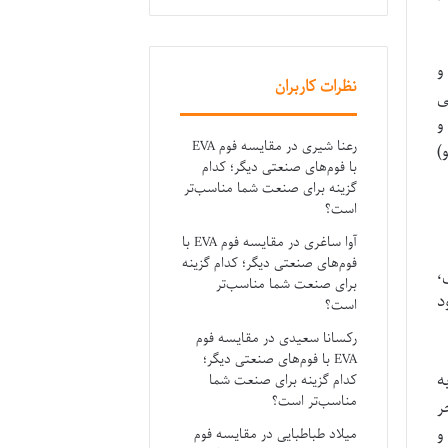
های معماری متمایزتری مانند شواین-زوکوری (Shoin-zukuri) و
نظرات کاربران
می
و
رعنا شیری
در
مقایسه فوم EVA
)
با فوم‌های صنعتی دیگر؛ کدام
گزینه برای صنعت شما مناسب‌تر
است؟
آوا ساغری
در
مقایسه فوم EVA با
فوم‌های صنعتی دیگر؛ کدام گزینه
ی،
برای صنعت شما مناسب‌تر
د
است؟
رکسانا سعیدی
در
مقایسه فوم
EVA با فوم‌های صنعتی دیگر؛
ه
کدام گزینه برای صنعت شما
مناسب‌تر است؟
ر
اران برجسته جهانی مانند کنزو تانگه (Kenzo Tange)، تویو ایتو (Toyo Ito) و
میلاد طباطبایی
در
مقایسه فوم