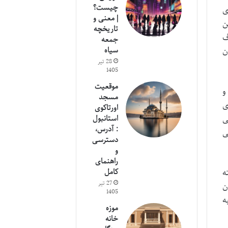
چیست؟
ی
| معنی و
ن
تاریخچه
ف
جمعه
سیاه
ن
28 تیر
1405
موقعیت
اپن بی بدیل است. درهای کشویی کاغذی به نام شوجی (Shoji) و
مسجد
های
اورتاکوی
ی
استانبول
: آدرس،
ی
دسترسی
و
راهنمای
کامل
جسته
27 تیر
ن
1405
ه
موزه
خانه