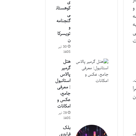
ی
و
کوهستان
ی
ه
گنجنامه
ه
و
ی
تویسرکا
ن
ت
30 تیر
1405
هتل
گرمیر
پالاس
.
استانبول
: معرفی
ا
جامع،
ن
عکس و
امکانات
29 تیر
1405
بلک
.
فرایدی