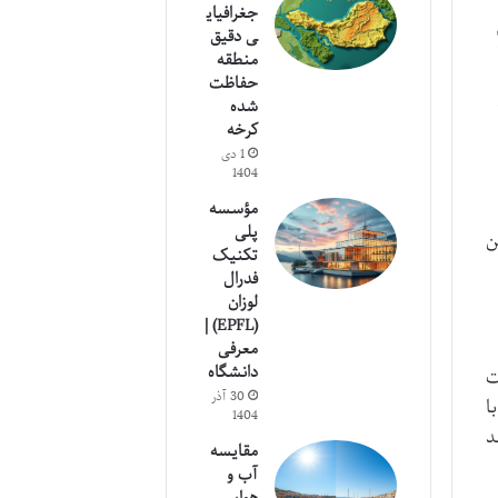
جغرافیای
ی دقیق
منطقه
حفاظت
شده
کرخه
1 دی
1404
مؤسسه
پلی
ن
تکنیک
فدرال
لوزان
(EPFL) |
معرفی
دانشگاه
ت
30 آذر
با
1404
د
مقایسه
آب و