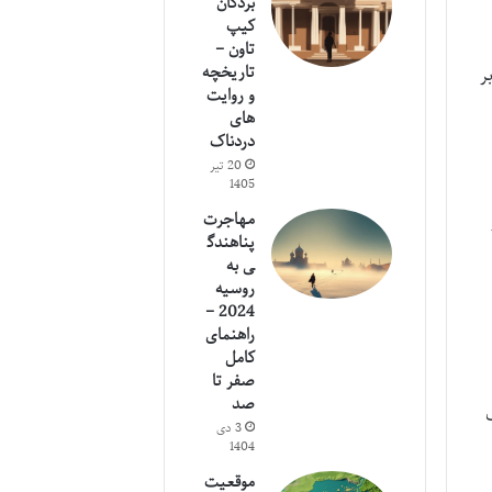
بردگان
کیپ
تاون –
تاریخچه
ر
و روایت
های
دردناک
20 تیر
1405
مهاجرت
پناهندگ
ی به
روسیه
2024 –
راهنمای
کامل
صفر تا
صد
3 دی
1404
موقعیت