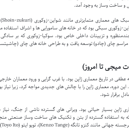
حی و ساخت وساز به وجود آمد.
دوران کاماکورا و موروماچی شاهد ظهور سبک 
 (Sukiya-zukuri) بود. شواین-زوکوری سبکی بود که در خانه های سامورایی ها و اشراف استفاده 
ندمنظوره و تزیینات داخلی خاص بود. سوکیا-زوکوری که بر سادگی 
 مراسم چای (چادو) توسعه یافت و به طراحی خانه های چای (چاشیتسو
 میجی تا امروز)
لاحات میجی در سال 1868، نقطه عطفی در تاریخ معماری ژاپن بود. با غرب گرایی و ورود معماران خارج
این دوره، معماری ژاپن را با چالش های جدیدی مواجه کرد، زیرا نیاز بو
دل برقرار شود.
ژاپن بسیار حیاتی بود. ویرانی های گسترده ناشی از جنگ، نیاز ب
ا به وجود آورد که به استفاده گسترده از بتن و تکنیک های ساخت وساز صنعتی منج
شد. این دوره، زمینه را برای ظهور معم