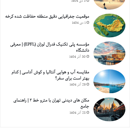
3 دی 1404
موقعیت جغرافیایی دقیق منطقه حفاظت شده کرخه
1 دی 1404
مؤسسه پلی تکنیک فدرال لوزان (EPFL) | معرفی
دانشگاه
30 آذر 1404
مقایسه آب و هوایی آنتالیا و کوش آداسی | کدام
بهتر است برای سفر؟
29 آذر 1404
مکان های دیدنی تهران با مترو خط ۲ | راهنمای
جامع
28 آذر 1404