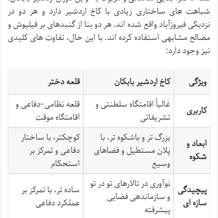
شباهت های ساختاری زیادی با کاخ اردشیر دارد و هر دو در
نزدیکی فیروزآباد واقع شده اند. هر دو بنا از گنبدهای بر فیلپوش و
مصالح مشابهی استفاده کرده اند. با این حال، تفاوت های کلیدی
نیز وجود دارد:
ویژگی
کاخ اردشیر بابکان
قلعه دختر
غالباً اقامتگاه سلطنتی و
قلعه نظامی-دفاعی و
کاربری
تشریفاتی
اقامتگاه موقت
بزرگ تر و باشکوه تر، با
کوچکتر، با ساختار
ابعاد و
پلان مستطیل و فضاهای
دفاعی و تمرکز بر
شکوه
وسیع
استحکام
نوآوری در تالارهای تو در تو
پیچیدگی
ساده تر، با تمرکز بر
و سازماندهی فضایی
سازه ای
عملکرد دفاعی
پیشرفته