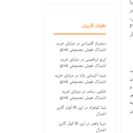
غوری بود. تاریخ دقیق ساخت منار در کتیبه های آن کمی مبهم است و بین ۱۱۹۰ یا
ر
،
نظرات کاربران
ان (Prithviraj
ر
سحرناز گلمرادی
در
مزایای خرید
اشتراک هوش مصنوعی grok
ایرج ابراهیمی
در
مزایای خرید
اشتراک هوش مصنوعی grok
 ضعف
شیدا کرمانی نژاد
در
مزایای خرید
ن
اشتراک هوش مصنوعی grok
و
خاتون ساعد
در
مزایای خرید
ر
اشتراک هوش مصنوعی grok
ه
تینا کوهزاد
در
ارور f0 کولر گازی
ن
اجنرال
دریا باهنر
در
ارور f0 کولر گازی
اجنرال