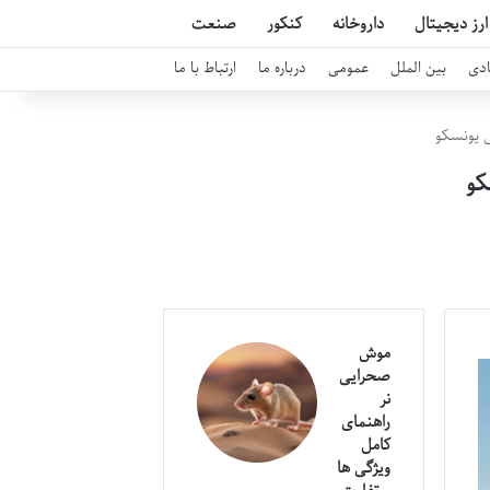
ارز دیجیتال
داروخانه
کنکور
صنعت
دی
بین الملل
عمومی
درباره ما
ارتباط با ما
ی یونسکو
کو
موش
صحرایی
نر
راهنمای
کامل
ویژگی ها