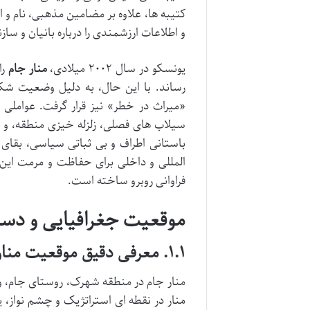
کتیبه ها، علاوه بر مضامین مذهبی، نام و ا
و اطلاعات ارزشمندی را درباره بانیان و س
یونسکو در سال ۲۰۰۲ میلادی،
منار جام
را
رساند. با این حال، به دلیل وضعیت شک
«میراث در خطر» نیز قرار گرفت. عواملی
سیلاب های فصلی، زلزله خیزی منطقه، و 
باستانی اطراف و بی ثباتی سیاسی، بقای
المللی و داخلی برای حفاظت و مرمت این م
فراوانی روبرو ساخته است.
موقعیت جغرافیایی و دست
۱.۱. معرفی دقیق موقعیت منار جام
منار جام در منطقه شهرک، روستای جام، واقع
منار در نقطه ای استراتژیک و چشم نواز، 