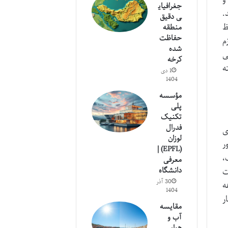
جغرافیای
 متر می رسد.
ی دقیق
ظ
منطقه
حفاظت
م
شده
ی
کرخه
ه
1 دی
1404
مؤسسه
پلی
تکنیک
فدرال
ی
لوزان
ر
(EPFL) |
،
معرفی
دانشگاه
ت
30 آذر
ه
1404
ر
مقایسه
آب و