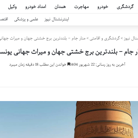
گردشگری
خودرو
مهاجرت
همدان
امداد خودرو
وکیل
اینترنشنال نیوز
علمی و پزشکی
اقتصا
نال نیوز
>
گردشگری و اقامتی
>
منار جام – بلندترین برج خشتی جهان و میراث جهان
ر جام – بلندترین برج خشتی جهان و میراث جهانی یونس
آخرین به روز رسانی: 22 شهریور 1404
خواندن این مطلب 18 دقیقه زمان میبرد