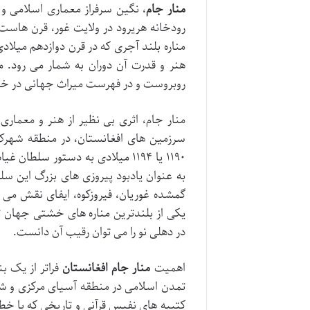
منار جام
، نگین سرفراز معماری اسلامی و 
رودخانه هریرود در ولایت غور، قرن هاست
مناره بلند آجری که در قرن دوازدهم میلادی
هنر و قدرت آن دوران به شمار می رود. م
روبروست و در فهرست میراث جهانی در خطر 
منار جام، اثری بی نظیر از هنر و معماری
سرزمین های افغانستان، در منطقه شهرک ا
۱۱۹۰ یا ۱۱۹۴ میلادی به دستور س
به عنوان یادبود پیروزی های بزرگ این س
یکی از بلندترین مناره های خشتی جهان ت
در دهلی نو را می توان رقیب آن دانست.
اهمیت
منار جام افغانستان
فراتر از یک ب
تمدن اسلامی در منطقه آسیای مرکزی و شب
کتیبه های نفیس قرآنی و تاریخی که با خطوط