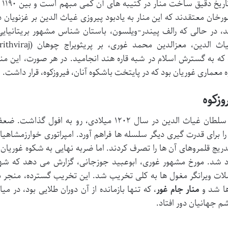
یکی از مقتدرترین فرمانروایان 
ورخان معتقدند که این منار به یادبود پیروزی غیاث الدین بر غزنویان د
خته شد، در حالی که رالف پیندر-ویلسون، باستان شناس مشهور بریتانیایی
ساخت آن را به یادبود پیروزی برادر غیاث الدین، معزالدین محمد غوری، بر پریثویراج چوه
۱ میلادی می داند که به گسترش اسلام در شبه قاره هند انجامید. در هر صورت، این منا
معماری غوریان بود که در پایتخت باشکوه آنان، فیروزکوه، قرار داشت.
دوران طلایی امپراتوری غوری پس از مرگ سلطان غیاث الدین در سال ۱۲۰۲ میلادی، رو به افول گذاشت.
ا برای قدرت گیری دیگر سلسله ها فراهم آورد. امپراتوری خوارزمشاهیا
دریج قلمروهای آن ها را تصرف کردند. اما ضربه نهایی به شکوه غوریان 
رد شد. مورخ مشهور غوری، ابوعبید جوزجانی، گزارش می دهد که شه
یلادی، پس از حملات ویرانگر مغول ها به کلی تخریب شد. این تخریب گسترده، منجر ب
ها شد و
منار جام غور
، که تنها بازمانده از آن دوران طلایی بود، در میا
م جهانیان دور افتاد.