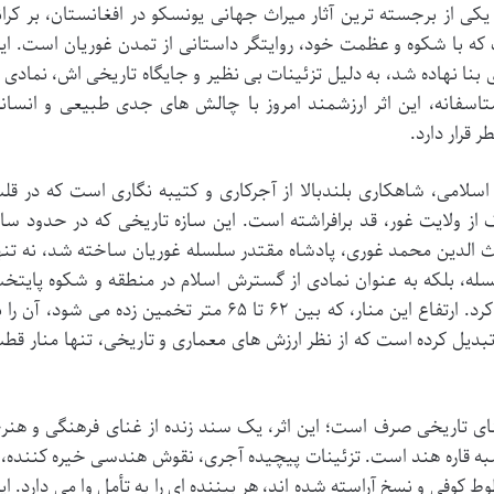
یکی از برجسته ترین آثار میراث جهانی یونسکو در افغانستان، بر کران
 که با شکوه و عظمت خود، روایتگر داستانی از تمدن غوریان است. ای
 بنا نهاده شد، به دلیل تزئینات بی نظیر و جایگاه تاریخی اش، نمادی ا
تاسفانه، این اثر ارزشمند امروز با چالش های جدی طبیعی و انسان
قرار دارد.
 اسلامی، شاهکاری بلندبالا از آجرکاری و کتیبه نگاری است که در قل
ز ولایت غور، قد برافراشته است. این سازه تاریخی که در حدود سا
لطان غیاث الدین محمد غوری، پادشاه مقتدر سلسله غوریان ساخته شد، نه تنه
لسله، بلکه به عنوان نمادی از گسترش اسلام در منطقه و شکوه پایتخ
گمشده غوریان، فیروزکوه، ایفای نقش می کرد. ارتفاع این منار، که بین ۶۲ تا ۶۵ متر تخمین زده می شود، آن 
بدیل کرده است که از نظر ارزش های معماری و تاریخی، تنها منار قط
نای تاریخی صرف است؛ این اثر، یک سند زنده از غنای فرهنگی و هنر
ه قاره هند است. تزئینات پیچیده آجری، نقوش هندسی خیره کننده، 
 کوفی و نسخ آراسته شده اند، هر بیننده ای را به تأمل وا می دارد. ای