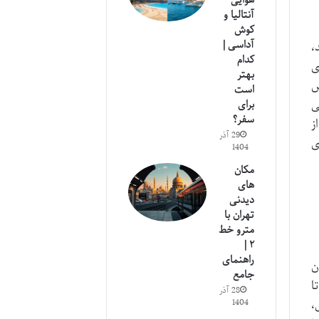
هوایی
آنتالیا و
کوش
آداسی |
،
کدام
ی
بهتر
ص
است
ی
برای
سفر؟
ز
29 آذر
ی
1404
مکان
های
دیدنی
تهران با
مترو خط
۲ |
راهنمای
 آن
جامع
ا
28 آذر
،
1404