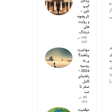
بردگان
ه
کیپ
از
تاون –
ب
تاریخچه
و روایت
های
دردناک
20 تیر
1405
ر
مهاجرت
ی
پناهندگ
ی به
ه
روسیه
ف
2024 –
د
راهنمای
ا
کامل
صفر تا
صد
3 دی
1404
موقعیت
و