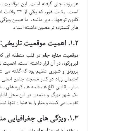
هریرود، جای گرفته است. این موقعیت، 
است. ولایت غ
کانون توجهات دور مانده، اما همین ویژگی ه
های گسترده تر مصون داشته است.
۱.۲. اهمیت موقعیت تاریخی: پایتخت گمشده غوریان، فیروزکوه
موقعیت
مناره جام
در قلب منطقه ای که
فیروزکوه، در آن قرار داشته است، اهمیت تا
پررونق و شهری عظیم بود که گفته می شو
احتمال زیاد در کنار مسجد جامع اصلی 
منار، بقایای کاخ ها، قلعه ها، کوره ها
یک شهر بزرگ و متمدن در این محل اشاره دا
تقویت می کنند و منار را به عنوان تنها نش
۱.۳. ویژگی های جغرافیایی منطقه غور
منطقه اطراف
منار جام
دارای اقلیمی سردس