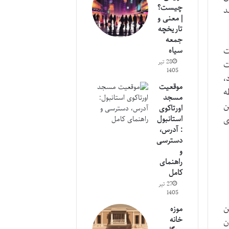
چیست؟
د
| معنی و
تاریخچه
جمعه
ت
سیاه
28 تیر
ت
1405
،
موقعیت
ه
مسجد
ن
اورتاکوی
ی
استانبول
: آدرس،
دسترسی
و
راهنمای
کامل
27 تیر
1405
ن
موزه
خانه
ن