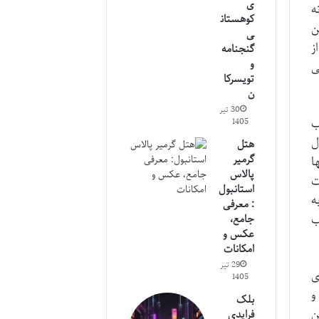
ی
ه
کوهستان
ن
ی
ز
گنجنامه
و
ی
تویسرکا
ن
30 تیر
ب
1405
ل
هتل
گرمیر
ا
پالاس
ت
استانبول
را به
: معرفی
ب
جامع،
عکس و
امکانات
29 تیر
ی
1405
و
بلک
ن
فرایدی