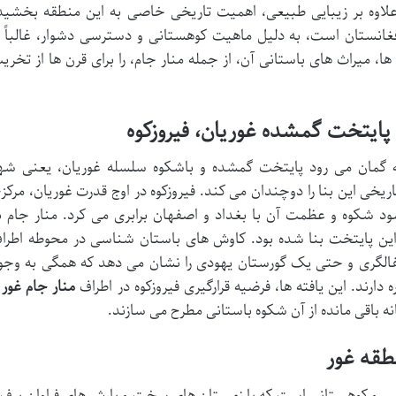
علاوه بر زیبایی طبیعی، اهمیت تاریخی خاصی به این منطقه بخشید
ور، که یکی از ۳۴ ولایت افغانستان است، به دلیل ماهیت کوهستانی و دسترسی دشوار، غالباً 
ا، میراث های باستانی آن، از جمله منار جام، را برای قرن ها از تخری
 گمان می رود پایتخت گمشده و باشکوه سلسله غوریان، یعنی شه
ریخی این بنا را دوچندان می کند. فیروزکوه در اوج قدرت غوریان، مرکز
د شکوه و عظمت آن با بغداد و اصفهان برابری می کرد. منار جام ب
این پایتخت بنا شده بود. کاوش های باستان شناسی در محوطه اطرا
ی سفالگری و حتی یک گورستان یهودی را نشان می دهد که همگی به وجو
رند. این یافته ها، فرضیه قرارگیری فیروزکوه در اطراف
منار جام غور
ر
انه باقی مانده از آن شکوه باستانی مطرح می سازند.
یر و کوهستانی است که با زمستان های سخت و بارش های فراوان برف 