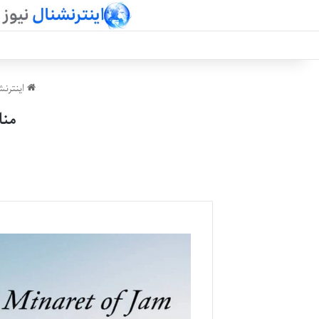
اینترنش
منا