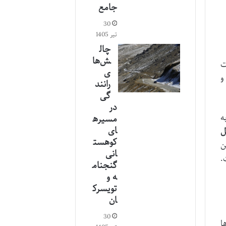
جامع
30
تیر 1405
چال
ش‌ها
ت
ی
و
رانند
گی
در
ه
مسیره
ای
ل
کوهست
ن
انی
.
گنجنام
ه و
تویسرک
ان
30
ا