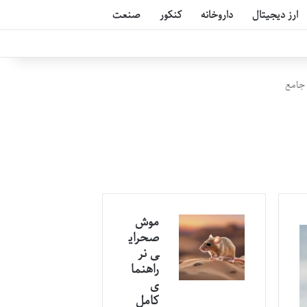
ارز دیجیتال
داروخانه
کنکور
صنعت
 جامع
موش
صحرای
ی نر
راهنما
ی
کامل