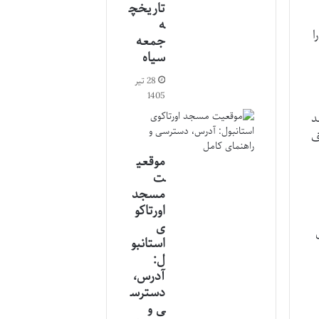
تاریخچ
ه
ا
جمعه
سیاه
28 تیر
1405
د
ف
موقعی
ت
مسجد
اورتاکو
ی
استانبو
ل:
آدرس،
دسترس
ی و