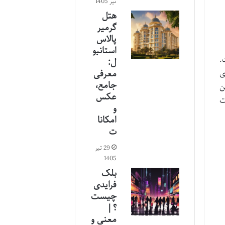
تیر 1405
هتل
گرمیر
پالاس
استانبو
.
ل:
ی
معرفی
جامع،
ن
عکس
ت
و
امکانا
ت
29 تیر
1405
بلک
فرایدی
چیست
؟ |
معنی و