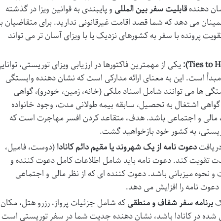
شان دهنده
قابلیت سفر بین المللی
و پایبندی به قوانین ویزا در گذشته
ینان می دهد که شما قصد اقامت غیرقانونی ندارید. برای متقاضیان با
یت پرونده با سفر به کشورهای نزدیک یا با ویزای آسان تر می تواند
یکی از مهمترین فاکتورها در ارزیابی ویزای توریستی، توانای
بدأ است. این به معنای ارائه مدارکی است که نشان دهنده وابستگی
ستگی ها می توانند شامل اسناد ملکی (خانه، زمین، خودرو)، گواهی
 گواهی اشتغال به تحصیل، سابقه بیمه طولانی مدت، وجود خانواده
 مالی و اجتماعی باشد. هدف، متقاعد کردن افسر مهاجرت است که
وریستی، به کشور خود بازخواهید گشت.
ریافت
دعوت نامه از یک شهروند یا مقیم دائم کانادا
(دوست، فامیل،
شدت تقویت کند. دعوت نامه باید شامل اطلاعات کامل دعوت کننده و
نحوه میزبانی باشد. دعوت کننده ای که از نظر مالی و اجتماعی
ر دعوت نامه را افزایش می دهد.
یک
برنامه سفر شفاف و منطقی
که شامل جزئیات پرواز، رزرو هتل، مکان
ی شده در کانادا باشد، نشان دهنده جدیت شما در سفر توریستی است 