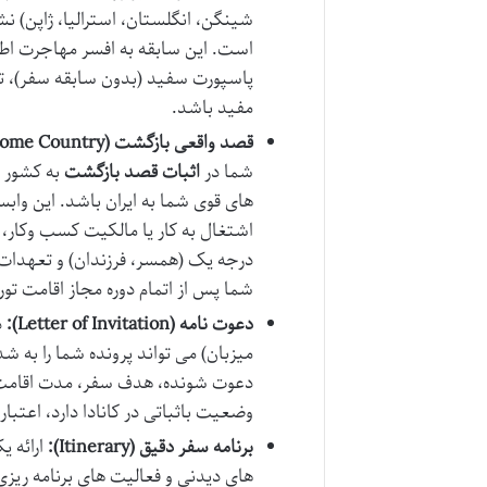
شینگن، انگلستان، استرالیا، ژاپن) ن
است. این سابقه به افسر مهاجرت اطم
پاسپورت سفید (بدون سابقه سفر)، تقو
مفید باشد.
قصد واقعی بازگشت (Ties to Home Country):
شما در
اثبات قصد بازگشت
به کشور م
های قوی شما به ایران باشد. این واب
اشتغال به کار یا مالکیت کسب وکار،
درجه یک (همسر، فرزندان) و تعهدات
شما پس از اتمام دوره مجاز اقامت ت
دعوت نامه (Letter of Invitation):
د
میزبان) می تواند پرونده شما را به 
دعوت شونده، هدف سفر، مدت اقامت و 
وضعیت باثباتی در کانادا دارد، اعتبا
برنامه سفر دقیق (Itinerary):
ارائه 
های دیدنی و فعالیت های برنامه ریز