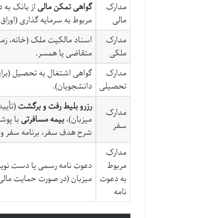
مدارک
گواهی تمکن مالی
از بانک به دل
مالی
مربوط به سرمایه گذاری (اوراق
مدارک
اسناد مالکیت ملک (خانه، زمین
ملکی
متقاضی یا همسر.
مدارک
گواهی اشتغال به تحصیل (برای
تحصیلی
دانشجویان).
رزرو بلیط رفت و برگشت
(تأیید
مدارک
میزبان)،
بیمه مسافرتی
با پوشش حداقل ۳۰ 
سفر
شرح هدف سفر، برنامه سفر و ت
مدارک
مربوط
دعوت نامه رسمی یا دست نویس 
به دعوت
میزبان (در صورت حمایت مالی 
نامه