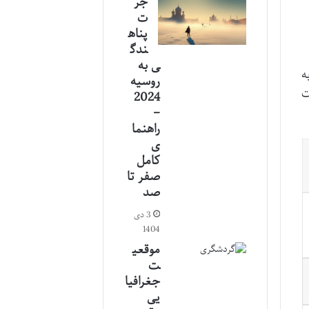
جر
ت
پناه
ندگ
ی به
ه
روسیه
رت
2024
–
راهنما
ی
کامل
صفر تا
صد
3 دی
1404
موقعی
ت
جغرافیا
یی