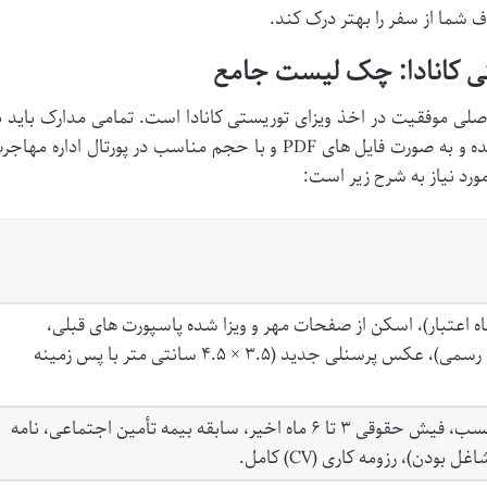
شما از سفر را بهتر درک کند.
ستی کانادا: چک لیست جامع
ن اصلی موفقیت در اخذ ویزای توریستی کانادا است. تمامی مدارک باید ب
شده و به صورت فایل های PDF و با حجم مناسب در پورتال اداره مهاج
د نیاز به شرح زیر است:
پورت معتبر (با حداقل ۶ ماه اعتبار)، اسکن از صفحات مهر و ویزا شده پاسپورت های قبلی،
شناسنامه و کارت ملی (ترجمه رسمی)، عکس پرسنلی جدید (۳.۵ × ۴.۵ سانتی متر با پس زمینه
گواهی اشتغال به کار یا جواز کسب، فیش حقوقی ۳ تا ۶ ماه اخیر، سابقه بیمه تأمین اجتماعی، نامه
ودن)، رزومه کاری (CV) کامل.