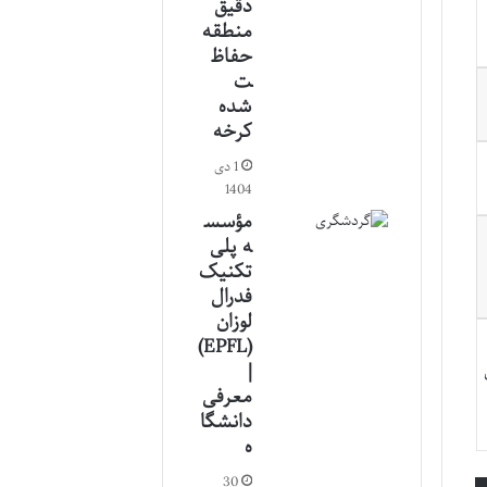
دقیق
منطقه
حفاظ
ت
شده
کرخه
1 دی
1404
مؤسس
ه پلی
تکنیک
فدرال
لوزان
(EPFL)
|
معرفی
دانشگا
ه
30