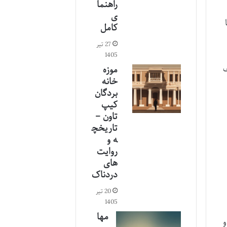
راهنما
ی
کامل
27 تیر
1405
ی
موزه
خانه
بردگان
کیپ
تاون –
تاریخچ
ه و
روایت
های
دردناک
20 تیر
1405
مها
و