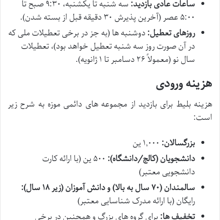
ساعات عادی بازدید:
سه شنبه تا یکشنبه، ۹:۳۰ صبح تا
۵:۰۰ عصر (آخرین پذیرش ۳۰ دقیقه قبل از بسته شدن).
روزهای تعطیل:
دوشنبه ها (به جز در برخی تعطیلات ملی که
در آن صورت روز سه شنبه تعطیل خواهد بود)، تعطیلات
سال نو (معمولاً ۲۶ دسامبر تا ۱ ژانویه).
هزینه ورودی
هزینه بلیط برای بازدید از مجموعه های دائمی موزه به شرح زیر
است:
بزرگسالان:
۱,۰۰۰ ین
دانشجویان (کالج/دانشگاه):
۵۰۰ ین (با ارائه کارت
دانشجویی معتبر)
سالمندان (۷۰ سال به بالا) و دانش آموزان (زیر ۱۸ سال):
رایگان (با ارائه مدرک شناسایی معتبر)
تخفیف ها:
برای گروه های بزرگ و همچنین در برخی