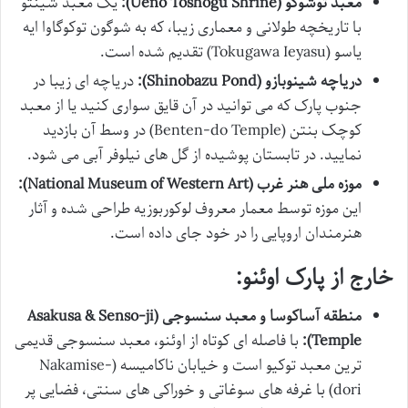
معبد توشوگو (Ueno Toshogu Shrine):
یک معبد شینتو
با تاریخچه طولانی و معماری زیبا، که به شوگون توکوگاوا ایه
یاسو (Tokugawa Ieyasu) تقدیم شده است.
دریاچه شینوبازو (Shinobazu Pond):
دریاچه ای زیبا در
جنوب پارک که می توانید در آن قایق سواری کنید یا از معبد
کوچک بنتن (Benten-do Temple) در وسط آن بازدید
نمایید. در تابستان پوشیده از گل های نیلوفر آبی می شود.
موزه ملی هنر غرب (National Museum of Western Art):
این موزه توسط معمار معروف لوکوربوزیه طراحی شده و آثار
هنرمندان اروپایی را در خود جای داده است.
خارج از پارک اوئنو:
منطقه آساکوسا و معبد سنسوجی (Asakusa & Senso-ji
Temple):
با فاصله ای کوتاه از اوئنو، معبد سنسوجی قدیمی
ترین معبد توکیو است و خیابان ناکامیسه (Nakamise-
dori) با غرفه های سوغاتی و خوراکی های سنتی، فضایی پر