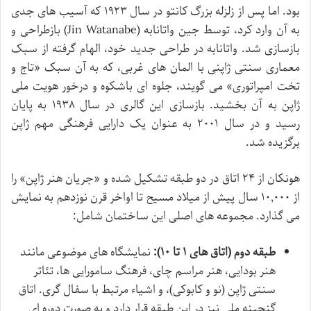
بود. اما پس از زلزله بزرگ کانتو در سال ۱۹۲۳ که آسیب های جدی
به آن وارد کرد، توسط جین واتانابه (Jin Watanabe) بازطراحی و
بازسازی شد. واتانابه در طراحی جدید خود، الهام گرفته از سبک
معماری سنتی ژاپنی با المان های غربی، که به آن سبک «تاج و
تخت امپراتوری» می گویند، جلوه ای باشکوه و درخور هویت ملی
ژاپن به آن بخشید. بازسازی این گالری در سال ۱۹۳۸ به پایان
رسید و در سال ۲۰۰۱ به عنوان یک دارایی فرهنگی مهم ژاپن
برگزیده شد.
هونکان از ۲۴ اتاق در دو طبقه تشکیل شده و «جریان هنر ژاپن» را
از ۱۰,۰۰۰ سال پیش از میلاد مسیح تا اواخر قرن نوزدهم به نمایش
می گذارد. مجموعه های اصلی این ساختمان شامل:
طبقه دوم (اتاق های ۱ تا ۱۰):
نمایشگاه های موضوعی مانند
هنر بودایی، هنر مراسم چای، فرهنگ سامورایی ها، تئاتر
سنتی ژاپن (نو و کابوکی)، و اشیاء مرتبط با سفال گری. اتاق
گنجینه ملی نیز در این طبقه قرار دارد و به صورت دوره ای