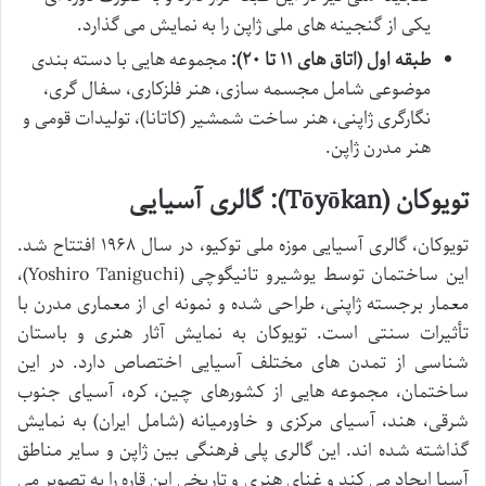
یکی از گنجینه های ملی ژاپن را به نمایش می گذارد.
طبقه اول (اتاق های ۱۱ تا ۲۰):
مجموعه هایی با دسته بندی
موضوعی شامل مجسمه سازی، هنر فلزکاری، سفال گری،
نگارگری ژاپنی، هنر ساخت شمشیر (کاتانا)، تولیدات قومی و
هنر مدرن ژاپن.
تویوکان (Tōyōkan): گالری آسیایی
تویوکان، گالری آسیایی موزه ملی توکیو، در سال ۱۹۶۸ افتتاح شد.
این ساختمان توسط یوشیرو تانیگوچی (Yoshiro Taniguchi)،
معمار برجسته ژاپنی، طراحی شده و نمونه ای از معماری مدرن با
تأثیرات سنتی است. تویوکان به نمایش آثار هنری و باستان
شناسی از تمدن های مختلف آسیایی اختصاص دارد. در این
ساختمان، مجموعه هایی از کشورهای چین، کره، آسیای جنوب
شرقی، هند، آسیای مرکزی و خاورمیانه (شامل ایران) به نمایش
گذاشته شده اند. این گالری پلی فرهنگی بین ژاپن و سایر مناطق
آسیا ایجاد می کند و غنای هنری و تاریخی این قاره را به تصویر می