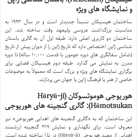
و نمایشگاه های ویژه
ساختمان هیسیکان نسبتاً جدیدتر است و در سال ۱۹۹۳ به
مناسبت بزرگداشت عروسی ولیعهد وقت ساخته شد. این
ساختمان دو کاربری اصلی دارد: طبقه اول آن به گالری باستان
شناسی ژاپن اختصاص دارد که تاریخ ژاپن را از دوران پیش از تاریخ
(شامل سفالگری های دوره جومون با قدمت ۱۰,۰۰۰ ساله) تا دوره
مدرن به نمایش می گذارد. طبقه دوم هیسیکان فضایی برای
برگزاری نمایشگاه های ویژه و بزرگ است که معمولاً به موضوعات
خاصی از هنر یا فرهنگ ژاپن یا جهان می پردازند.
هوریوجی هوموتسوکان (Hōryū-ji
Hōmotsukan): گالری گنجینه های هوریوجی
این ساختمان که به «گالری گنجینه های اهدایی هوریوجی» نیز
معروف است، برای نگهداری و نمایش ۳۱۹ گنجینه ارزشمند
اهدایی از معبد هوریوجی (Hōryū-ji) در نارا ساخته شده است.