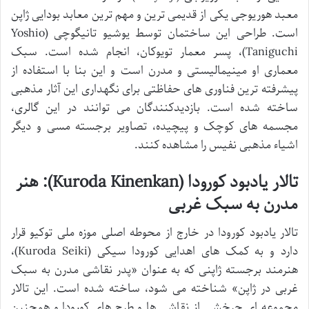
معبد هوریوجی یکی از قدیمی ترین و مهم ترین معابد بودایی ژاپن
است. طراحی این ساختمان توسط یوشیو تانیگوچی (Yoshio
Taniguchi)، پسر معمار تویوکان، انجام شده است. سبک
معماری او مینیمالیستی و مدرن است و این بنا با استفاده از
پیشرفته ترین فناوری های حفاظتی برای نگهداری این آثار مذهبی
ساخته شده است. بازدیدکنندگان می توانند در این گالری،
مجسمه های کوچک و پیچیده، تصاویر برجسته مسی و دیگر
اشیاء مذهبی نفیس را مشاهده کنند.
تالار یادبود کورودا (Kuroda Kinenkan): هنر
مدرن به سبک غربی
تالار یادبود کورودا در خارج از محوطه اصلی موزه ملی توکیو قرار
دارد و به کمک های اهدایی کورودا سیکی (Kuroda Seiki)،
هنرمند برجسته ژاپنی که به عنوان «پدر نقاشی مدرن به سبک
غربی در ژاپن» شناخته می شود، ساخته شده است. این تالار
مجموعه ای چرخشی از نقاشی ها و طرح های کورودا و همچنین