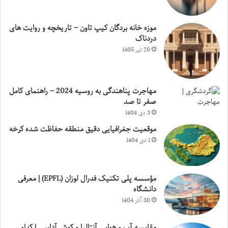
موزه خانه بردگان کیپ تاون – تاریخچه و روایت های
دردناک
20 تیر 1405
مهاجرت پناهندگی به روسیه 2024 – راهنمای کامل
صفر تا صد
3 دی 1404
موقعیت جغرافیایی دقیق منطقه حفاظت شده کرخه
1 دی 1404
مؤسسه پلی تکنیک فدرال لوزان (EPFL) | معرفی
دانشگاه
30 آذر 1404
مقایسه آب و هوایی آنتالیا و کوش آداسی | کدام