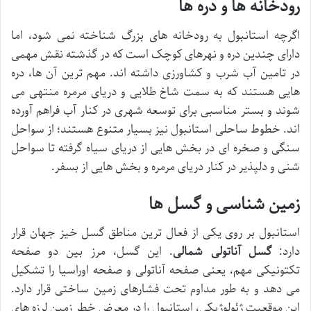
رودخانه ها و دره ها
اگرچه استانبول به رودخانه های بزرگ شناخته نمی شود، اما
دارای چندین دره و نهرهای کوچک است که در گذشته نقش مهمی
در تامین آب شرب و کشاورزی داشته اند. مهم ترین آن ها، دره
هایی هستند که به سمت شاخ طلایی و دریای مرمره منتهی می
شوند و بستر مناسبی برای توسعه شهری در کنار آب فراهم آورده
اند. خطوط ساحلی استانبول نیز بسیار متنوع هستند؛ از سواحل
سنگی و صخره ای در بخش هایی از دریای سیاه گرفته تا سواحل
شنی و دلپذیر در کنار دریای مرمره و بخش هایی از بسفر.
زمین شناسی و گسل ها
استانبول بر روی یکی از فعال ترین مناطق گسل خیز جهان قرار
دارد:
گسل آناتولی شمالی
. این گسل، مرز بین دو صفحه
تکتونیکی مهم، یعنی صفحه آناتولی و صفحه اوراسیا را تشکیل
می دهد و به طور مداوم تحت فشارهای زمین ساختی قرار دارد.
این موقعیت ژئولوژیکی، استانبول را در معرض خطر زمین لرزه های