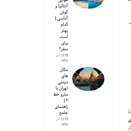
هوایی
آنتالیا و
کوش
آداسی |
ی
کدام
بهتر
است
 و ۳،
برای
سفر؟
29 آذر
1404
مکان
های
دیدنی
تهران با
مترو خط
۲ |
راهنمای
ا
جامع
ی
28 آذر
1404
ر