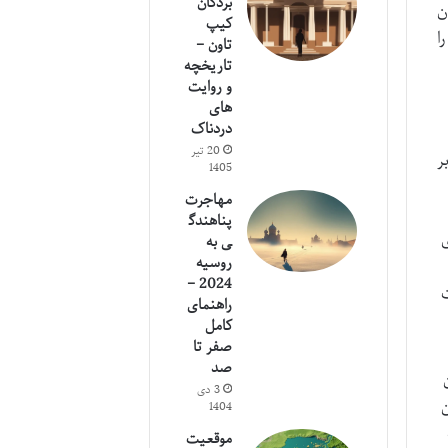
بردگان
ن
کیپ
ا
تاون –
تاریخچه
و روایت
های
دردناک
20 تیر
ر
1405
مهاجرت
پناهندگ
ی
ی به
روسیه
2024 –
ت
راهنمای
کامل
صفر تا
صد
3 دی
ن
1404
موقعیت