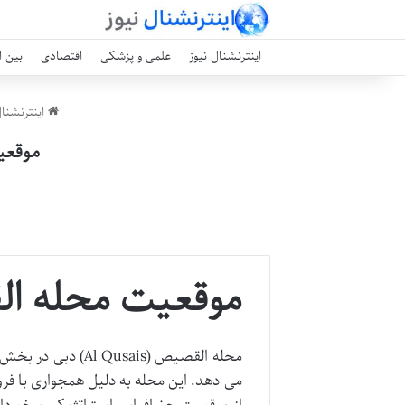
اینترنشنال نیوز
علمی و پزشکی
اقتصادی
بین ا
اینترنشنال
موقعی
موقعیت محله ا
محله القصیص (sais