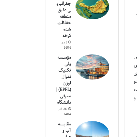
جغرافیای
ی دقیق
منطقه
حفاظت
شده
کرخه
1 دی
1404
ض
مؤسسه
پلی
ی
تکنیک
ی
فدرال
جو
لوزان
ه
(EPFL) |
معرفی
و
دانشگاه
30 آذر
1404
مقایسه
آب و
ی