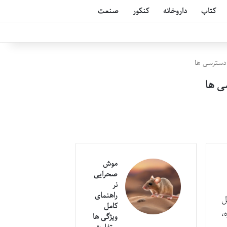
کتاب
داروخانه
کنکور
صنعت
دسترسی ها
ی ها
موش
صحرایی
نر
راهنمای
ل
کامل
یره،
ویژگی ها