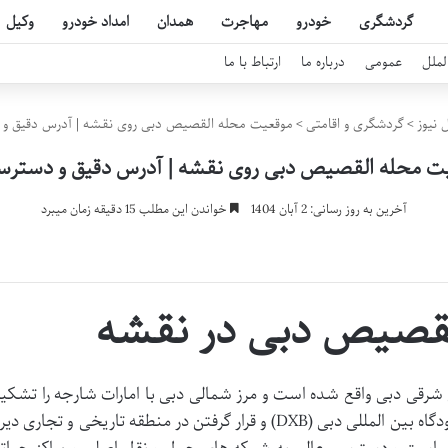
گردشگری
خودرو
مهاجرت
همدان
امداد خودرو
وکیل
لملل
عمومی
درباره ما
ارتباط با ما
 نیوز
>
گردشگری و اقامتی
>
موقعیت محله القصیص دبی روی نقشه | آدرس دقیق و 
ت محله القصیص دبی روی نقشه | آدرس دقیق و دسترس
آخرین به روز رسانی: 2 آبان 1404
خواندن این مطلب 15 دقیقه زمان میبرد
لقصیص دبی در نقشه
Al Qu) دبی در بخش شرقی دبی واقع شده است و مرز شمالی دبی با امارات شارجه را تشکی
می دهد. این محله به دلیل همجواری با فرودگاه بین المللی دبی (DXB) و قرار گرفتن در منطقه تاریخی و تجاری د