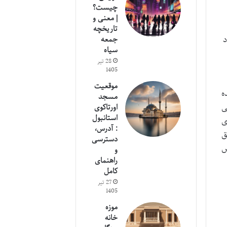
چیست؟
| معنی و
تاریخچه
می شود
جمعه
سیاه
28 تیر
1405
موقعیت
ه
مسجد
ی
اورتاکوی
استانبول
ی
: آدرس،
ق
دسترسی
ص
و
راهنمای
کامل
27 تیر
1405
موزه
خانه