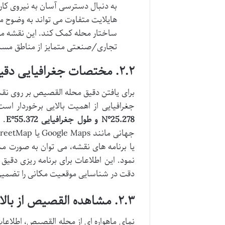
به دنبال دسترسی آسان به نیروی کا
هایلایت متفاوت می تواند به وضوح مر
ساختار محله کمک کند. این نقشه معم
تجاری/صنعتی متمایز از مناطق مسکو
۲.۲. مختصات جغرافیایی دقیق القصیص
برای یافتن دقیق محله القصیص بر روی ن
جغرافیایی از اهمیت بالایی برخوردار 
25.278°N و طول جغرافیایی 55.372°E
. 
یا برنامه های نقشه، می توان به صورت م
نمود. این اطلاعات برای برنامه ریزی دقیق
دقت در شناسایی موقعیت مکانی را تضمین
۲.۳. مشاهده القصیص از بالا: نمای ماهواره ای و ویژگی های بصری
نمای ماهواره ای از محله القصیص، اطلاعا