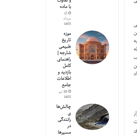
ی
و تفاوت
با ماده
12
مرداد
ی
1405
ن
موزه
تاریخ
ه
طبیعی
ه
شارجه |
ف
راهنمای
ن
کامل
بازدید و
د
اطلاعات
جامع
30 تیر
1405
چالش‌ها
ر
ی
رانندگی
ت
در
ی
مسیرها