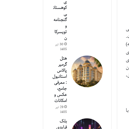
ی
کوهستان
ی
گنجنامه
و
بی
تویسرکا
.
ن
)
30 تیر
1405
ی
هتل
ی
گرمیر
ن
پالاس
،
استانبول
: معرفی
جامع،
عکس و
امکانات
29 تیر
ا
1405
بلک
فرایدی