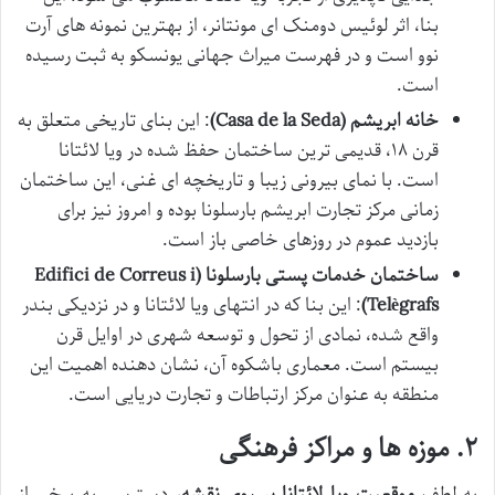
بنا، اثر لوئیس دومنک ای مونتانر، از بهترین نمونه های آرت
نوو است و در فهرست میراث جهانی یونسکو به ثبت رسیده
است.
خانه ابریشم (Casa de la Seda)
: این بنای تاریخی متعلق به
قرن ۱۸، قدیمی ترین ساختمان حفظ شده در ویا لائتانا
است. با نمای بیرونی زیبا و تاریخچه ای غنی، این ساختمان
زمانی مرکز تجارت ابریشم بارسلونا بوده و امروز نیز برای
بازدید عموم در روزهای خاصی باز است.
ساختمان خدمات پستی بارسلونا (Edifici de Correus i
Telègrafs)
: این بنا که در انتهای ویا لائتانا و در نزدیکی بندر
واقع شده، نمادی از تحول و توسعه شهری در اوایل قرن
بیستم است. معماری باشکوه آن، نشان دهنده اهمیت این
منطقه به عنوان مرکز ارتباطات و تجارت دریایی است.
۲. موزه ها و مراکز فرهنگی
به لطف
موقعیت ویا لائتانا بر روی نقشه
، دسترسی به برخی از