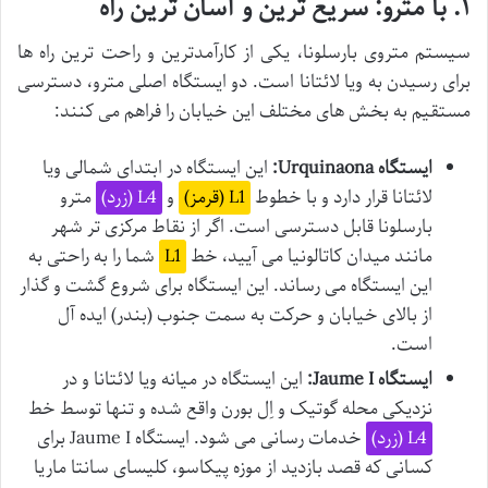
۱. با مترو: سریع ترین و آسان ترین راه
سیستم متروی بارسلونا، یکی از کارآمدترین و راحت ترین راه ها
برای رسیدن به ویا لائتانا است. دو ایستگاه اصلی مترو، دسترسی
مستقیم به بخش های مختلف این خیابان را فراهم می کنند:
ایستگاه Urquinaona:
این ایستگاه در ابتدای شمالی ویا
لائتانا قرار دارد و با خطوط
L1 (قرمز)
و
L4 (زرد)
مترو
بارسلونا قابل دسترسی است. اگر از نقاط مرکزی تر شهر
مانند میدان کاتالونیا می آیید، خط
L1
شما را به راحتی به
این ایستگاه می رساند. این ایستگاه برای شروع گشت و گذار
از بالای خیابان و حرکت به سمت جنوب (بندر) ایده آل
است.
ایستگاه Jaume I:
این ایستگاه در میانه ویا لائتانا و در
نزدیکی محله گوتیک و اِل بورن واقع شده و تنها توسط خط
L4 (زرد)
خدمات رسانی می شود. ایستگاه Jaume I برای
کسانی که قصد بازدید از موزه پیکاسو، کلیسای سانتا ماریا