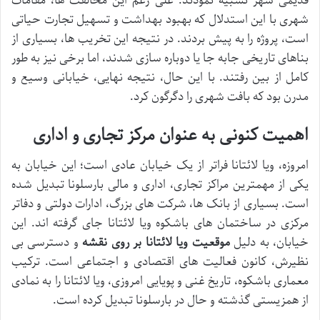
قدیمی شهر تشبیه نمودند. علی رغم این مخالفت ها، مقامات
شهری با این استدلال که بهبود بهداشت و تسهیل تجارت حیاتی
است، پروژه را به پیش بردند. در نتیجه این تخریب ها، بسیاری از
بناهای تاریخی جابه جا یا دوباره سازی شدند، اما برخی نیز به طور
کامل از بین رفتند. با این حال، نتیجه نهایی، خیابانی وسیع و
مدرن بود که بافت شهری را دگرگون کرد.
اهمیت کنونی به عنوان مرکز تجاری و اداری
امروزه، ویا لائتانا فراتر از یک خیابان عادی است؛ این خیابان به
یکی از مهمترین مراکز تجاری، اداری و مالی بارسلونا تبدیل شده
است. بسیاری از بانک ها، شرکت های بزرگ، ادارات دولتی و دفاتر
مرکزی در ساختمان های باشکوه ویا لائتانا جای گرفته اند. این
خیابان، به دلیل
موقعیت ویا لائتانا بر روی نقشه
و دسترسی بی
نظیرش، کانون فعالیت های اقتصادی و اجتماعی است. ترکیب
معماری باشکوه، تاریخ غنی و پویایی امروزی، ویا لائتانا را به نمادی
از همزیستی گذشته و حال در بارسلونا تبدیل کرده است.