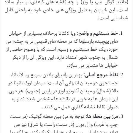
(مانند گوگل مپ یا ویز) و چه نقشه های کاغذی، بسیار ساده
است. این خیابان به دلیل ویژگی های خاص خود به راحتی قابل
شناسایی است:
خط مستقیم و واضح:
ویا لائتانا برخلاف بسیاری از خیابان
های پیچیده بارسلونا که در محله های قدیمی تر به چشم می
خورد، یک خط مستقیم و وسیع است که با وضوح خاصی از
شمال به جنوب شهر امتداد دارد. این ویژگی آن را از دیگر
خیابان ها متمایز می سازد.
نقاط مرجع اصلی:
بهترین راه برای یافتن سریع ویا لائتانا،
جستجوی دو میدان انتهایی آن است: میدان اورکینائونا در
بالا (شمال) و میدان آنتونیو لوپز در پایین (جنوب). هر دوی
این میدان ها به خوبی در نقشه ها مشخص شده اند و به
عنوان نقاط نشانه گذاری عمل می کنند.
مرز بین محله ها:
توجه به مرز بین محله گوتیک (در سمت
چپ یا غرب) و اِل بورن (در سمت راست یا شرق) نیز می
تواند به شناسایی سریع این خیابان کمک کند، چرا که ویا