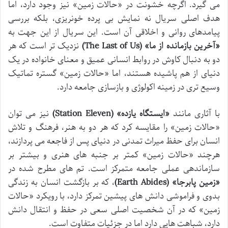
می گیرد. اگرچه خشونت در «حالات زمین» نیز وجود دارد، اما
هدف اصلی سریال نه نمایش بی پرده خونریزی، بلکه بررسی
پیامدهای روانی و اخلاقی آن است. این سریال از این جهت به
«آخرین بازمانده از ما» (The Last of Us)
نزدیک تر است که هر
دو به دنبال کاوش در روابط انسانی عمیق و معنای خانواده در یک
دنیای از هم پاشیده هستند، اما «حالات زمین» گستره تماتیک
وسیع تری در زمینه اکولوژی و بازسازی جامعه دارد.
با آثاری مانند
«ایستگاه یازده» (Station Eleven)
نیز می توان
«حالات زمین» را مقایسه کرد که هر دو به هنر، فرهنگ و تلاش
انسان برای حفظ میراث تمدنی در دنیای پس از فاجعه می پردازند،
هرچند «حالات زمین» کمتر بر جنبه های هنری و بیشتر بر
سازماندهی عملی جامعه متمرکز است. تم های مطرح شده در
«زمین پابرجا» (Earth Abides)
، که بر بازگشت انسان به زندگی
بدوی و فراموشی دانش های پیشین تمرکز دارد، با رویکرد «حالات
زمین» که در آن شخصیت اصلی سعی در حفظ و انتقال دانش
دارد، شباهت هایی دارد اما در جزئیات متفاوت است.