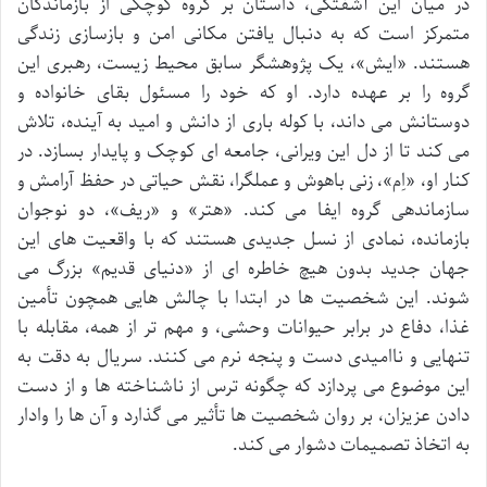
در میان این آشفتگی، داستان بر گروه کوچکی از بازماندگان
متمرکز است که به دنبال یافتن مکانی امن و بازسازی زندگی
هستند. «ایش»، یک پژوهشگر سابق محیط زیست، رهبری این
گروه را بر عهده دارد. او که خود را مسئول بقای خانواده و
دوستانش می داند، با کوله باری از دانش و امید به آینده، تلاش
می کند تا از دل این ویرانی، جامعه ای کوچک و پایدار بسازد. در
کنار او، «اِم»، زنی باهوش و عملگرا، نقش حیاتی در حفظ آرامش و
سازماندهی گروه ایفا می کند. «هتر» و «ریف»، دو نوجوان
بازمانده، نمادی از نسل جدیدی هستند که با واقعیت های این
جهان جدید بدون هیچ خاطره ای از «دنیای قدیم» بزرگ می
شوند. این شخصیت ها در ابتدا با چالش هایی همچون تأمین
غذا، دفاع در برابر حیوانات وحشی، و مهم تر از همه، مقابله با
تنهایی و ناامیدی دست و پنجه نرم می کنند. سریال به دقت به
این موضوع می پردازد که چگونه ترس از ناشناخته ها و از دست
دادن عزیزان، بر روان شخصیت ها تأثیر می گذارد و آن ها را وادار
به اتخاذ تصمیمات دشوار می کند.