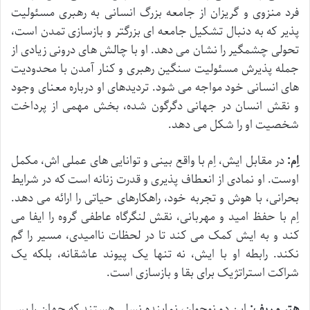
فرد منزوی و گریزان از جامعه بزرگ انسانی به رهبری مسئولیت
پذیر که به دنبال تشکیل جامعه ای بزرگتر و بازسازی تمدن است،
تحولی چشمگیر را نشان می دهد. او با چالش های درونی زیادی از
جمله پذیرش مسئولیت سنگین رهبری و کنار آمدن با محدودیت
های انسانی خود مواجه می شود. تردیدهای او درباره معنای وجود
و نقش انسان در جهانی دگرگون شده، بخش مهمی از پرداخت
شخصیت او را شکل می دهد.
اِم:
در مقابل ایش، اِم با واقع بینی و توانایی های عملی اش، مکمل
اوست. او نمادی از انعطاف پذیری و قدرت زنانه است که در شرایط
بحرانی، با هوش و تجربه خود، راهکارهای حیاتی را ارائه می دهد.
اِم با حفظ امید و مهربانی، نقش لنگرگاه عاطفی گروه را ایفا می
کند و به ایش کمک می کند تا در لحظات ناامیدی، مسیر را گم
نکند. رابطه او با ایش، نه تنها یک پیوند عاشقانه، بلکه یک
شراکت استراتژیک برای بقا و بازسازی است.
هتر و ریف:
این دو نوجوان، نماینده نسلی هستند که جهان را پس