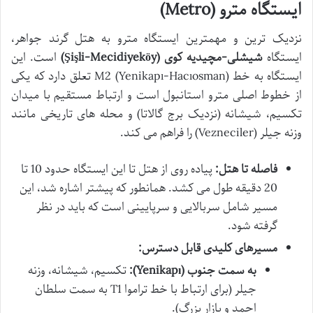
ایستگاه مترو (Metro)
نزدیک ترین و مهمترین ایستگاه مترو به هتل گرند جواهر،
ایستگاه
شیشلی-مچیدیه کوی (Şişli-Mecidiyeköy)
است. این
ایستگاه به خط M2 (Yenikapı-Hacıosman) تعلق دارد که یکی
از خطوط اصلی مترو استانبول است و ارتباط مستقیم با میدان
تکسیم، شیشانه (نزدیک برج گالاتا) و محله های تاریخی مانند
وزنه جیلر (Vezneciler) را فراهم می کند.
فاصله تا هتل:
پیاده روی از هتل تا این ایستگاه حدود 10 تا
20 دقیقه طول می کشد. همانطور که پیشتر اشاره شد، این
مسیر شامل سربالایی و سرپایینی است که باید در نظر
گرفته شود.
مسیرهای کلیدی قابل دسترس:
به سمت جنوب (Yenikapı):
تکسیم، شیشانه، وزنه
جیلر (برای ارتباط با خط تراموا T1 به سمت سلطان
احمد و بازار بزرگ).