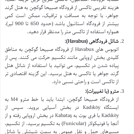
هزینه تقریبی تاکسی از فرودگاه صبیحا گوکچن به هتل گرند
جواهر، با توجه به مسافت و ترافیک، ممکن است کمی
بیشتر از فرودگاه استانبول باشد (حدود 650 تا 900 لیر).
همواره استفاده از تاکسی متر را مدنظر قرار دهید.
شاتل فرودگاهی (Havabus):
اتوبوس های Havabus از فرودگاه صبیحا گوکچن به مناطق
کلیدی بخش اروپایی مانند تکسیم حرکت می کنند. پس از
پیاده شدن در تکسیم، می توانید با استفاده از شاتل هتل
گرند جواهر یا تاکسی به هتل برسید. این گزینه اقتصادی تر
از تاکسی است و راحتی نسبی دارد.
مترو (با تغییرات):
از فرودگاه صبیحا گوکچن، ابتدا باید با خط مترو M4 به
ایستگاه Kadıköy در بخش آسیایی بروید. سپس از
Kadıköy با فری بوت به Kabataş در بخش اروپایی رفته و از
آنجا با فونیکولار (Funicular) به تکسیم برسید. از تکسیم،
مسیرهای حمل و نقل عمومی به سمت شیشلی یا شاتل