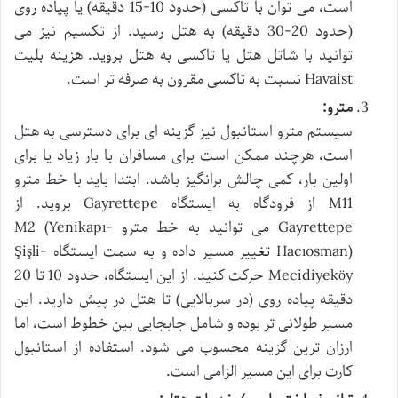
است، می توان با تاکسی (حدود 10-15 دقیقه) یا پیاده روی
(حدود 20-30 دقیقه) به هتل رسید. از تکسیم نیز می
توانید با شاتل هتل یا تاکسی به هتل بروید. هزینه بلیت
Havaist نسبت به تاکسی مقرون به صرفه تر است.
مترو:
سیستم مترو استانبول نیز گزینه ای برای دسترسی به هتل
است، هرچند ممکن است برای مسافران با بار زیاد یا برای
اولین بار، کمی چالش برانگیز باشد. ابتدا باید با خط مترو
M11 از فرودگاه به ایستگاه Gayrettepe بروید. از
Gayrettepe می توانید به خط مترو M2 (Yenikapı-
Hacıosman) تغییر مسیر داده و به سمت ایستگاه Şişli-
Mecidiyeköy حرکت کنید. از این ایستگاه، حدود 10 تا 20
دقیقه پیاده روی (در سربالایی) تا هتل در پیش دارید. این
مسیر طولانی تر بوده و شامل جابجایی بین خطوط است، اما
ارزان ترین گزینه محسوب می شود. استفاده از استانبول
کارت برای این مسیر الزامی است.