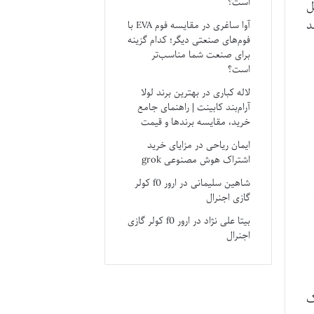
است؟
ل
د
آوا ساغری
در
مقایسه فوم EVA با
فوم‌های صنعتی دیگر؛ کدام گزینه
برای صنعت شما مناسب‌تر
است؟
لاله کباری
در
بهترین برند لولا
آرام‌بند کابینت | راهنمای جامع
خرید، مقایسه برندها و قیمت
ایمان ریاحی
در
مزایای خرید
اشتراک هوش مصنوعی grok
شاهین سلیمانی
در
ارور f0 کولر
گازی اجنرال
بیتا علی نژاد
در
ارور f0 کولر گازی
اجنرال
ک