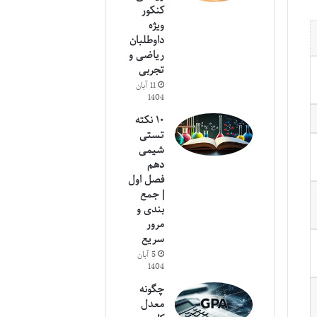
کنکور
ویژه
داوطلبان
ریاضی و
تجربی
11 آبان
1404
۱۰ نکته
تستی
شیمی
دهم
فصل اول
| جمع
بندی و
مرور
سریع
5 آبان
1404
چگونه
معدل