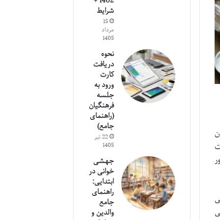
1402 +
شرایط
15
مرداد
1405
نحوه
دریافت
کارت
ورود به
جلسه
فرهنگیان
(راهنمای
جامع)
ن
22 تیر
ت
1405
ر
جهشی
خوانی در
ابتدایی:
راهنمای
ی
جامع
ی
والدین و