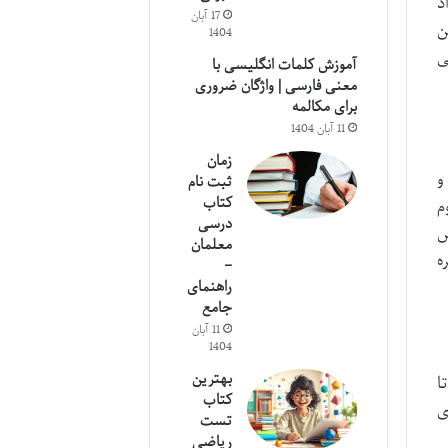
د
17 آبان
ن
1404
ی
آموزش کلمات انگلیسی با
معنی فارسی | واژگان ضروری
برای مکالمه
11 آبان 1404
زمان
و
ثبت نام
کتاب
م
درسی
س
معلمان
ه
–
راهنمای
جامع
11 آبان
1404
بهترین
صره تا
کتاب
ی
تست
ریاضی