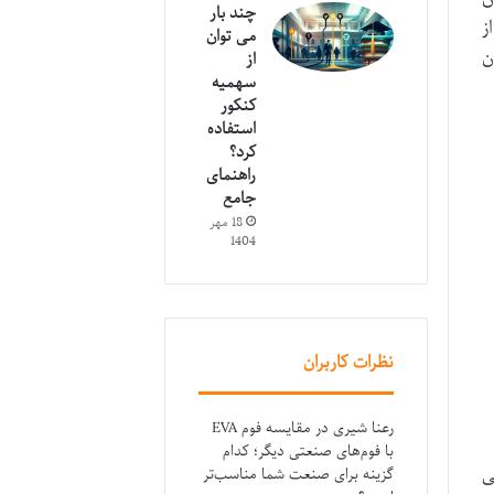
چند بار
فاده از
می توان
ن
از
سهمیه
کنکور
استفاده
کرد؟
راهنمای
جامع
18 مهر
1404
نظرات کاربران
رعنا شیری
در
مقایسه فوم EVA
با فوم‌های صنعتی دیگر؛ کدام
۱۰ را در تمامی
گزینه برای صنعت شما مناسب‌تر