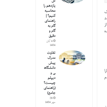
کل
یازدهم را
محاسبه
ک
کنیم؟ |
مجدد
راهنمای
انند در مجموع ۴ درس از
گام به
ه
گام و
دقیق
4 آبان
1404
تفاوت
مدرک
پیش
دانشگاه
ا
ی و
و عدم
دیپلم
چیست؟
(راهنمای
جامع)
26
مهر 1404
ن