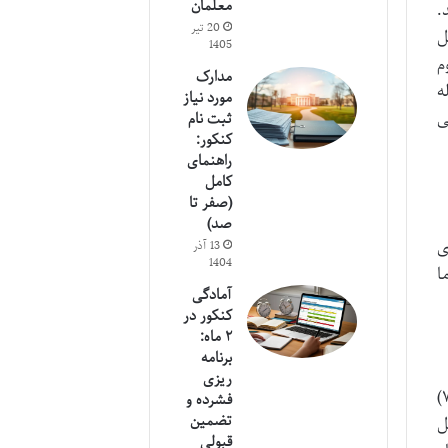
معلمان
.
20 تیر
مراحل
1405
م
مدارک
ه
مورد نیاز
ی
ثبت نام
کنکور:
راهنمای
کامل
(صفر تا
صد)
ی
13 آذر
1404
ا
آمادگی
کنکور در
۲ ماه:
برنامه
ریزی
تک ماده فرصتی است که به دانش آموزان اجازه می دهد در دروسی که نمره سالانه آن ها بین ۷ و ۱۰ (و نه کمتر از ۷)
فشرده و
تضمین
ل
قبولی