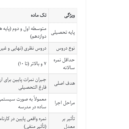
ویژگی
تک ماده
متوسطه اول و دوم (پایه ه
پایه تحصیلی
دوازدهم)
نوع دروس
دروس نظری (نهایی و غیرن
حداقل نمره
۷ و بالاتر (تا ۱۰)
سالانه
جبران نمرات پایین برای ارتقا
هدف اصلی
فارغ التحصیلی
معمولاً به صورت سیستمی
مراحل اجرا
ساده در مدرسه
تأثیر بر
نمره واقعی پایین در کارن
معدل
(تأثیر منفی)