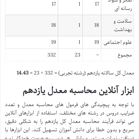
تفکر و سواد
17
1
17
رسانه ای
سلامت و
18
1
18
بهداشت
علوم اجتماعی
19
1
19
مجموع
–
23
332
معدل کل سالانه یازدهم (رشته تجربی) = 332 ÷ 23 =
14.43
ابزار آنلاین محاسبه معدل یازدهم
با توجه به پیچیدگی های فرمول های محاسبه معدل و تعدد
ضرایب دروس در رشته های مختلف، استفاده از ابزارهای آنلاین
می تواند فرآیند محاسبه معدل کل یازدهم را به شکلی دقیق،
سریع و بدون خطا برای دانش آموزان تسهیل کند. این ابزارها با
دریافت نمرات مستمر و پایانی هر درس، به صورت خودکار نمره