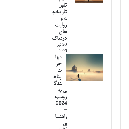
تاون –
تاریخچ
ه و
روایت
های
دردناک
20 تیر
1405
مها
جر
ت
پناه
ندگ
ی به
روسیه
2024
–
راهنما
ی