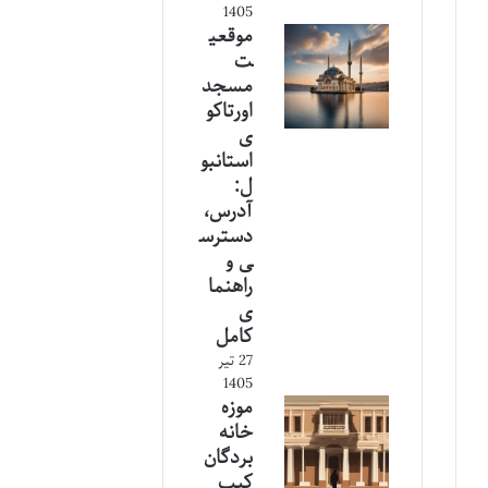
1405
موقعی
ت
مسجد
اورتاکو
ی
استانبو
ل:
آدرس،
دسترس
ی و
راهنما
ی
کامل
27 تیر
1405
موزه
خانه
بردگان
کیپ