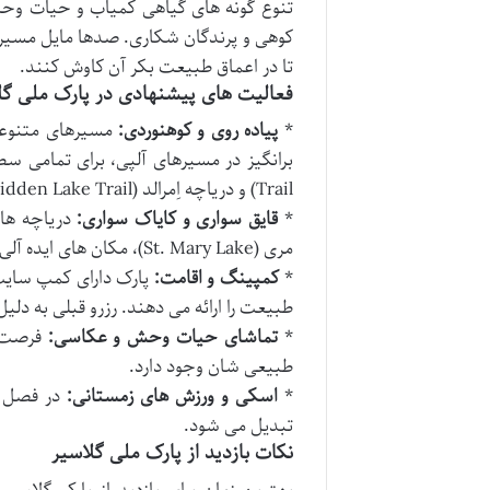
تنوع گونه های گیاهی کمیاب و حیات وحش
کوهی و پرندگان شکاری. صدها مایل مسیر پ
تا در اعماق طبیعت بکر آن کاوش کنند.
فعالیت های پیشنهادی در پارک ملی گل
*
پیاده روی و کوهنوردی:
مسیرهای متنوعی 
Trail) و دریاچه اِمرالد (Hidden Lake Trail) بسیار محبوب هستند.
*
قایق سواری و کایاک سواری:
مری (St. Mary Lake)، مکان های ایده آلی برای قایق سواری، کایاک سواری و لذت بردن از آب های زلال هستند.
*
کمپینگ و اقامت:
پارک دارای کمپ سایت
طبیعت را ارائه می دهند. رزرو قبلی به د
*
تماشای حیات وحش و عکاسی:
فرصت ه
طبیعی شان وجود دارد.
*
اسکی و ورزش های زمستانی:
در فصل س
تبدیل می شود.
نکات بازدید از پارک ملی گلاسیر