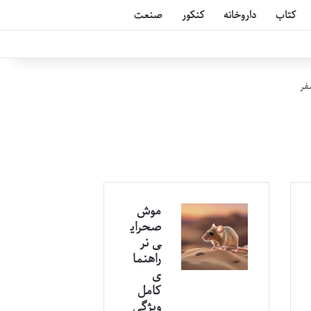
کتاب
داروخانه
کنکور
صنعت
موش
صحرای
ی نر
راهنما
ی
کامل
ویژگی