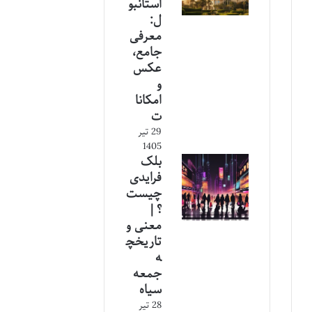
استانبو
ل:
معرفی
جامع،
عکس
و
امکانا
ت
29 تیر
1405
بلک
فرایدی
چیست
؟ |
معنی و
تاریخچ
ه
جمعه
سیاه
28 تیر