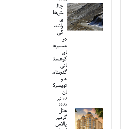
چال
ش‌ها
ی
رانند
گی
در
مسیره
ای
کوهست
انی
گنجنام
ه و
تویسرک
ان
30 تیر
1405
هتل
گرمیر
پالاس