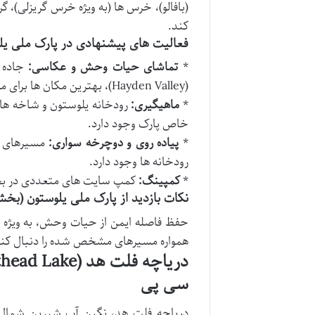
(بافالو)، خرس ها (به ویژه خرس گریزلی)، گ
کند.
فعالیت های پیشنهادی در پارک ملی یلو
*
تماشای حیات وحش و عکاسی:
(Hayden Valley)، بهترین مکان ها برای مشاهده و عکاسی از حیات وحش هستند.
*
ماهیگیری:
رودخانه یلوستون و شاخه های
خاص پارک وجود دارد.
*
پیاده روی و دوچرخه سواری:
مسیرهای پی
رودخانه ها وجود دارد.
*
کمپینگ:
کمپ سایت های متعددی در بخش
نکات بازدید از پارک ملی یلوستون (بخش 
حفظ فاصله ایمن از حیات وحش، به ویژه خر
همواره مسیرهای مشخص شده را دنبال کنید
سی پی
دریاچه فلت هد، نگین آب شیرین شمال غ