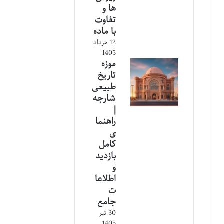
ها و
تفاوت
با ماده
12 مرداد
1405
موزه
تاریخ
طبیعی
شارجه
|
راهنما
ی
کامل
بازدید
و
اطلاعا
ت
جامع
30 تیر
1405