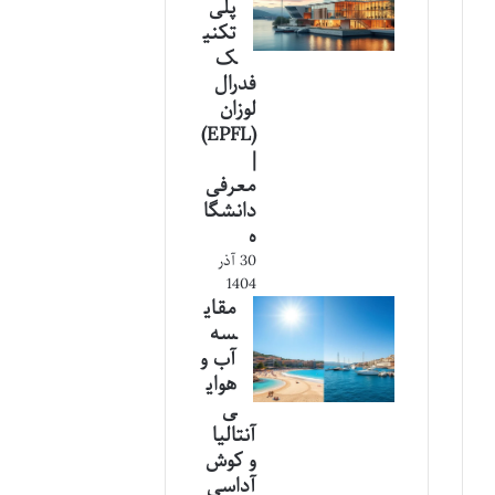
پلی
تکنی
ک
فدرال
لوزان
(EPFL)
|
معرفی
دانشگا
ه
30 آذر
1404
مقای
سه
آب و
هوای
ی
آنتالیا
و کوش
آداسی