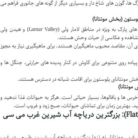
رگ ها، گوزن های شاخ دار و بسیاری دیگر از گونه های جانوری فراهم می
ستون (بخش مونتانا)
جاده های پارک به ویژه در مناطق لامار ولی (Lamar Valley) و هیدن ولی
 آن، مقاصد محبوب ماهیگیران هستند. برای ماهیگیری نیاز به مجوز
اده روی متنوعی برای کاوش در کنار پدیده های حرارتی، جنگل ها و
 مونتانای یلوستون برای اقامت شبانه در دسترس هستند.
مونتانا)
س ها و بافالوها، بسیار حیاتی است. هرگز به حیوانات غذا ندهید و
. بهترین زمان برای تماشای حیوانات، صبح زود و غروب است.
دریاچه فلت هد (Flathead Lake): بزرگترین دریاچه آب شیرین غرب می سی
ربی مونتانا، نه تنها بزرگترین دریاچه آب شیرین طبیعی در غرب