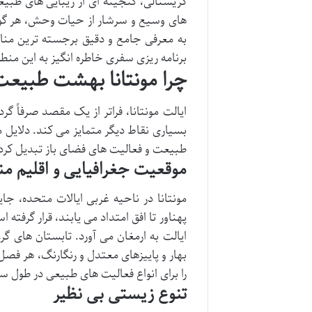
کریستالی، گنجینه ای از زیبایی های طبیع
های وسیع و سرشار از حیات وحش، هر گوشه
به معرفی جامع و دقیق برجسته ترین مناطق
برنامه ریزی سفری خاطره انگیز به این منطق
چرا مونتانا بهشت طبیع
ایالت مونتانا، فراتر از یک مقصد صرفاً گر
بسیاری نقاط دیگر متمایز می کند. دلایل م
طبیعت و فعالیت های فضای باز تبدیل کرد
موقعیت جغرافیایی و اقلیم م
مونتانا در ناحیه غربی ایالات متحده، 
پهناور تا افق امتداد می یابند، قرار گرفته
ایالت به ارمغان می آورد. تابستان های 
بهار و پاییزهای معتدل و رنگارنگ، هر فصل
را برای انواع فعالیت های طبیعی در طول سا
تنوع زیستی بی نظیر