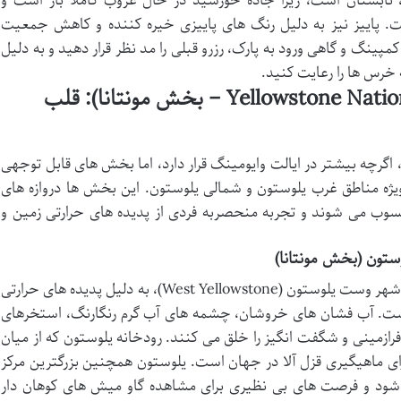
ر، تابستان است، زیرا جاده خورشید در حال غروب کاملاً باز است و
. پاییز نیز به دلیل رنگ های پاییزی خیره کننده و کاهش جمعیت
پینگ و گاهی ورود به پارک، رزرو قبلی را مد نظر قرار دهید و به دلیل
رس ها را رعایت کنید.
پارک ملی یلوستون (Yellowstone National Park – بخش مونتانا): قلب
اگرچه بیشتر در ایالت وایومینگ قرار دارد، اما بخش های قابل توجهی
 ویژه مناطق غرب یلوستون و شمالی یلوستون. این بخش ها دروازه های
 می شوند و تجربه منحصربه فردی از پدیده های حرارتی زمین و
تون (بخش مونتانا)
بخش مونتانای یلوستون، به ویژه در اطراف شهر وست یلوستون (West Yellowstone)، به دلیل پدیده های حرارتی
. آب فشان های خروشان، چشمه های آب گرم رنگارنگ، استخرهای
ازمینی و شگفت انگیز را خلق می کنند. رودخانه یلوستون که از میان
رای ماهیگیری قزل آلا در جهان است. یلوستون همچنین بزرگترین مرکز
د و فرصت های بی نظیری برای مشاهده گاو میش های کوهان دار