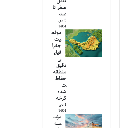
کامل
صفر تا
صد
3 دی
1404
موقع
یت
جغرا
فیای
ی
دقیق
منطقه
حفاظ
ت
شده
کرخه
1 دی
1404
مؤس
سه