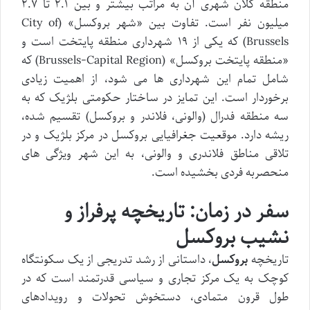
منطقه کلان شهری آن به مراتب بیشتر و بین ۲.۱ تا ۲.۷
میلیون نفر است. تفاوت بین «شهر بروکسل» (City of
Brussels) که یکی از ۱۹ شهرداری منطقه پایتخت است و
«منطقه پایتخت بروکسل» (Brussels-Capital Region) که
شامل تمام این شهرداری ها می شود، از اهمیت زیادی
برخوردار است. این تمایز در ساختار حکومتی بلژیک که به
سه منطقه فدرال (والونی، فلاندر و بروکسل) تقسیم شده،
ریشه دارد. موقعیت جغرافیایی بروکسل در مرکز بلژیک و در
تلاقی مناطق فلاندری و والونی، به این شهر ویژگی های
منحصربه فردی بخشیده است.
سفر در زمان: تاریخچه پرفراز و
نشیب بروکسل
تاریخچه
بروکسل
، داستانی از رشد تدریجی از یک سکونتگاه
کوچک به یک مرکز تجاری و سیاسی قدرتمند است که در
طول قرون متمادی، دستخوش تحولات و رویدادهای