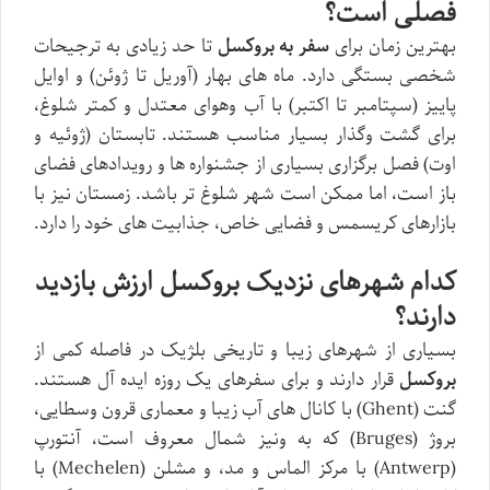
فصلی است؟
بهترین زمان برای
سفر به بروکسل
تا حد زیادی به ترجیحات
شخصی بستگی دارد. ماه های بهار (آوریل تا ژوئن) و اوایل
پاییز (سپتامبر تا اکتبر) با آب وهوای معتدل و کمتر شلوغ،
برای گشت وگذار بسیار مناسب هستند. تابستان (ژوئیه و
اوت) فصل برگزاری بسیاری از جشنواره ها و رویدادهای فضای
باز است، اما ممکن است شهر شلوغ تر باشد. زمستان نیز با
بازارهای کریسمس و فضایی خاص، جذابیت های خود را دارد.
کدام شهرهای نزدیک بروکسل ارزش بازدید
دارند؟
بسیاری از شهرهای زیبا و تاریخی بلژیک در فاصله کمی از
بروکسل
قرار دارند و برای سفرهای یک روزه ایده آل هستند.
گنت (Ghent) با کانال های آب زیبا و معماری قرون وسطایی،
بروژ (Bruges) که به ونیز شمال معروف است، آنتورپ
(Antwerp) با مرکز الماس و مد، و مشلن (Mechelen) با