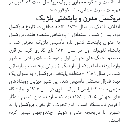
استقامت و شکوه معماری باروک بروکسل است که اکنون در
فهرست میراث جهانی یونسکو قرار دارد.
بروکسل مدرن و پایتختی بلژیک
انقلاب بلژیک در سال ۱۸۳۰، نقطه عطفی در تاریخ
بروکسل
بود. پس از کسب استقلال از پادشاهی متحده هلند، بروکسل
به عنوان پایتخت کشور تازه تأسیس بلژیک معرفی شد و
پادشاه لئوپولد اول در سال ۱۸۳۱ تاج گذاری کرد. در قرن
بیستم، جنگ های جهانی اول و دوم خسارات زیادی به شهر
وارد آوردند، اما بروکسل بار دیگر از ویرانی برخاست و بازسازی
شد. در سال ۱۹۸۹، «منطقه پایتخت بروکسل» به عنوان یک
نهاد فدرال مستقل تأسیس شد. این شهر میزبان رویدادهای
مهمی مانند کنفرانس فیزیک سُلوِی در سال ۱۹۲۷ و نمایشگاه
های جهانی ۱۹۳۵ و ۱۹۵۸ بود که سازه نمادین اتمیوم یادگار
آخرین نمایشگاه است. این تحولات تاریخی،
بروکسل
را به
شهری با تاریخچه غنی و هویتی چندوجهی تبدیل کرده
است.