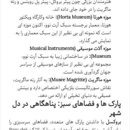
هنرمندان بزرگی چون پیتر بروگل، پیتر پل روبنس و رنه
ماگریت را در خود جای داده اند.
موزه هورتا (Horta Museum):
خانه وکارگاه ویکتور
هورتا، معمار برجسته سبک آرت نوو، اکنون موزه ای
است که نمونه ای بی نظیر از این سبک معماری را به
نمایش می گذارد.
موزه آلات موسیقی (Musical Instruments
Museum):
در ساختمانی زیبا به سبک آرت نوو،
مجموعه ای بی نظیر از سازهای موسیقی از سراسر
جهان گردآوری شده است.
موزه ماگریت (Musée Magritte):
به آثار رنه ماگریت،
نقاش سوررئالیست بلژیکی اختصاص دارد و بینش
عمیقی به دنیای تخیلی او ارائه می دهد.
پارک ها و فضاهای سبز: پناهگاهی در دل
شهر
بروکسل
با داشتن پارک های متعدد، فضاهای سرسبزی را
برای آرامش و تفریح فراهم آورده است. پارک لائکن (Parc de