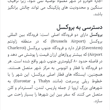
اجاره خودرو در شهر معمولاً توصیه نمی شود، زیرا ترافیک
سنگین و محدودیت های پارکینگ می تواند چالش برانگیز
باشد.
دسترسی به بروکسل
بروکسل
دارای دو فرودگاه اصلی است: فرودگاه بین المللی
بروکسل (Brussels Airport) که در منطقه زاونتم
(Zaventem) قرار دارد و فرودگاه جنوب بروکسل (Charleroi
Airport) که بیشتر پروازهای ارزان قیمت را پوشش می دهد و
در فاصله حدود ۸۰ کیلومتری جنوب شهر واقع شده است. هر
دو فرودگاه با قطار و اتوبوس به مرکز شهر متصل هستند.
همچنین، ایستگاه های قطار اصلی بروکسل، این شهر را با
خطوط ریلی پرسرعت (مانند Thalys و Eurostar) به
شهرهای بزرگ اروپا از جمله پاریس، لندن، آمستردام و کلن
متصل می کنند که سفر بین این شهرها را بسیار راحت می
سازد.