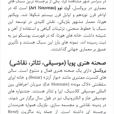
در سراسر شهر مشاهده کرد. یکی از برجسته ترین سبک های
معماری در بروکسل،
آرت نوو (Art Nouveau)
است که در
اواخر قرن نوزدهم و اوایل قرن بیستم شکوفا شد. ویکتور
هورتا، معمار مشهور بلژیکی، نقش کلیدی در توسعه این
سبک با خطوط منحنی، تزئینات گیاهی و استفاده از آهن و
شیشه داشت. خانه های هورتا، که در فهرست یونسکو نیز به
ثبت رسیده اند، نمونه های بارز این سبک هستند و تأثیری
عمیق بر معماری جهانی گذاشتند.
صحنه هنری پویا (موسیقی، تئاتر، نقاشی)
بروکسل
دارای یک صحنه هنری فعال و متنوع است. سالن
های کنسرت معتبری مانند «بواز آرتز» (Bozar) و خانه اپرای
سلطنتی «لاک مونه» (La Monnaie)، میزبان اجراهای بین
المللی موسیقی کلاسیک، اپرا و تئاتر هستند. جشنواره های
موسیقی جاز و الکترونیک نیز در طول سال برگزار می شوند.
در زمینه نقاشی و مجسمه سازی، بلژیک همواره هنرمندان
برجسته ای داشته است، از جمله رنه ماگریت (René