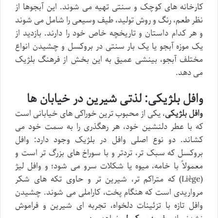
کارخانه های کوچک و سنتی تهیه می شوند. این آبجوها از
نظر طعم، رنگ و روش تولید، طیف وسیعی را شامل می شوند
و هر کدام داستان و تاریخچه خاص خود را دارند. بازدید از
یک موزه آبجو یا یک بار سنتی در بروکسل و چشیدن انواع
مختلف آبجو، بینشی عمیق به این بخش از فرهنگ بلژیک
می دهد.
وافل بلژیکی: لذتی شیرین در خیابان ها
وافل بلژیکی
، یکی از محبوب ترین خوراکی های خیابانی است
که با عطر دلنشین خود، هر رهگذری را به سمت خود می
کشاند. دو نوع اصلی وافل در بلژیک وجود دارد: وافل
بروکسل که سبک تر، تردتر و با سوراخ های بزرگ تر است و
معمولاً با خامه، میوه یا شکلات سرو می شود؛ و وافل لیژ
(Liège) که متراکم تر، شیرین تر و حاوی تکه های شکر
مرواریدی است که هنگام پخت، کاراملی می شوند. چشیدن
وافل تازه با تزئینات دلخواه، تجربه ای شیرین و فراموش