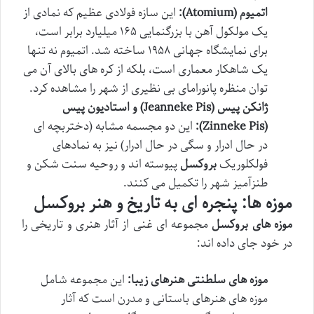
اتمیوم (Atomium):
این سازه فولادی عظیم که نمادی از
یک مولکول آهن با بزرگنمایی ۱۶۵ میلیارد برابر است،
برای نمایشگاه جهانی ۱۹۵۸ ساخته شد. اتمیوم نه تنها
یک شاهکار معماری است، بلکه از کره های بالای آن می
توان منظره پانورامای بی نظیری از شهر را مشاهده کرد.
ژانکن پیس (Jeanneke Pis) و استادیون پیس
(Zinneke Pis):
این دو مجسمه مشابه (دختربچه ای
در حال ادرار و سگی در حال ادرار) نیز به نمادهای
فولکلوریک
بروکسل
پیوسته اند و روحیه سنت شکن و
طنزآمیز شهر را تکمیل می کنند.
موزه ها: پنجره ای به تاریخ و هنر بروکسل
موزه های بروکسل
مجموعه ای غنی از آثار هنری و تاریخی را
در خود جای داده اند:
موزه های سلطنتی هنرهای زیبا:
این مجموعه شامل
موزه های هنرهای باستانی و مدرن است که آثار