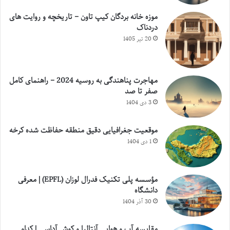
موزه خانه بردگان کیپ تاون – تاریخچه و روایت های
دردناک
20 تیر 1405
مهاجرت پناهندگی به روسیه 2024 – راهنمای کامل
صفر تا صد
3 دی 1404
موقعیت جغرافیایی دقیق منطقه حفاظت شده کرخه
1 دی 1404
مؤسسه پلی تکنیک فدرال لوزان (EPFL) | معرفی
دانشگاه
30 آذر 1404
مقایسه آب و هوایی آنتالیا و کوش آداسی | کدام