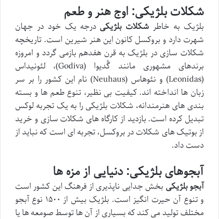
شکلات بلژیکی: اوج هنر و طعم
بلژیک به خاطر
شکلات بلژیکی
درجه یک خود در جهان
شهرت دارد و بروکسل کانون این هنر شیرین است. تاریخچه
شکلات سازی در بلژیک به قرن هفدهم بازمی گردد و امروزه
برندهای مشهوری مانند گُدیوا (Godiva)، لئونیداس
(Leonidas) و نئوهاس (Neuhaus) نام این کشور را بر سر
زبان ها انداخته اند. کیفیت بی نظیر، تنوع طعم ها و بسته
بندی های هنرمندانه، شکلات بلژیکی را به یک تجربه لوکس
تبدیل کرده است. بازدید از کارگاه های شکلات سازی و خرید
از بوتیک های شکلات در بروکسل، تجربه ای است که نباید از
دست داد.
آبجوهای بلژیکی: دنیایی از مزه ها
آبجو بلژیکی
بخش جدایی ناپذیری از فرهنگ این کشور است
و تنوع آن حیرت انگیز است. بلژیک بیش از ۱۵۰۰ نوع آبجو
مختلف تولید می کند که بسیاری از آن ها توسط صومعه ها یا