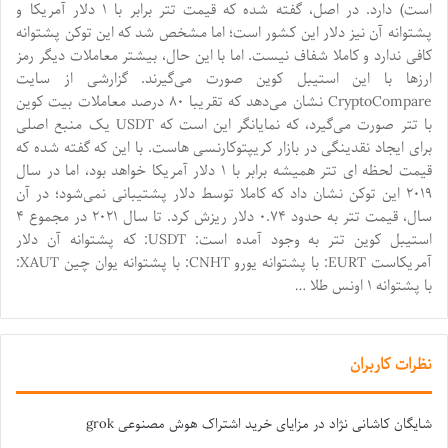
است) دارد. در اصل، گفته شده که قیمت تتر برابر با ۱ دلار آمریکا و
پشتوانه آن نیز دلار این کشور است؛ اما مشخص شد که این توکن پشتوانه
کافی ندارد و کاملا شفاف نیست. اما با این حال، بیشتر معاملات دیگر رمز
ارزها با این استیبل کوین صورت می‌گیرند. گزارشی از سایت
CryptoCompare نشان می‌دهد که تقریبا ۸۰ درصد معاملات بیت کوین
با تتر صورت می‌گیرد، که نمایانگر این است که USDT یک منبع اصلی
برای ایجاد نقدینگی در بازار کریپتوکارنسی هاست. با این که گفته شده که
قیمت لحظه ای تتر همیشه برابر با ۱ دلار آمریکا خواهد بود، اما در سال
۲۰۱۹ این توکن نشان داد که کاملا توسط دلار پشتیبانی نمی‌شود؛ در آن
سال، قیمت تتر به حدود ۰.۷۴ دلار ریزش کرد. تا سال ۲۰۲۱ در مجموع ۴
استیبل کوین تتر به وجود آمده است: USDT: که پشتوانه آن دلار
آمریکاست EURT: با پشتوانه یورو CNHT: با پشتوانه یوان چین XAUT:
با پشتوانه ۱ اونس طلا …
نظرات کاربران
شایگان کاشانی نژاد
در
مزایای خرید اشتراک هوش مصنوعی grok