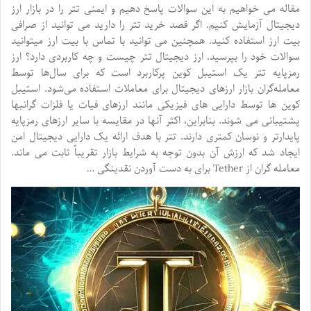
مقاله می خواهیم به این سوالات پاسخ دهیم و ایمنی تتر را در بازار ارز
دیجیتال آزمایش کنیم. اگر قصد خرید تتر را دارید می توانید از صرافی
بیت ارز استفاده کنید. همچنین می توانید با تماس با بیت ارز میتوانید
سوالات خود را بپرسید. ارز دیجیتال تتر چیست و چه کاربردی دارد؟ ارز
رمزپایه تتر یک استیبل کوین پرکاربرد است که برای سال‌ها توسط
معامله‌گران بازار ارزهای دیجیتال برای معاملات استفاده می‌شود. استیبل
کوین ها توسط دارایی های فیزیکی مانند ارزهای فیات یا فلزات گرانبها
پشتیبانی می شوند. بنابراین، اکثر آنها در مقایسه با سایر ارزهای رمزپایه
پایدارتر و نوسان کمتری دارند. تتر با هدف ارائه یک دارایی دیجیتال امن
ایجاد شد که ارزش آن بدون توجه به شرایط بازار تقریباً ثابت می ماند.
معامله گران از Tether برای به دست آوردن نقدینگی …