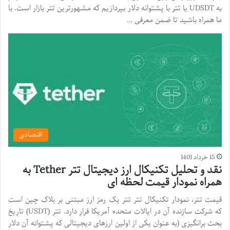
به UDSDT یا تتر با پشتوانه دلار بپردازیم که مشهورترین تتر بازار است. با
ما همراه باشید تا ضمن معرفی …
اقتصادی
15 خرداد 1401
نقد و تحلیل تکنیکال ارز دیجیتال تتر Tether به
همراه نمودار قیمت لحظه ای
قیمت تتر، نمودار تکنیکال تتر تتر یک رمز ارز مبتنی بر بلاک چین است
که شرکت سازنده آن در ایالات متحده آمریکا قرار دارد. تتر (USDT) تاریخ
بحث برانگیزی (به عنوان یکی از اولین ارزهای دیجیتالی که پشتوانه آن دلار