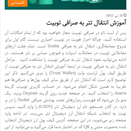
اقتصادی
31 تیر 1403
آموزش انتقال تتر به صرافی توبیت
پس از ثبت نام در صرافی توبیت مجاز خواهید بود که از تمام امکانات آن
استفاده کنید. چراکه احراز هویت در توبیت اجباری نیست. گام اول برای
شروع معامله‌گری، انتقال تتر به صرافی Toobit است. تمام جفت ارزهای
معاملاتی توبیت در معاملات اسپات و فیوچرز مبتنی بر تتر هستند. در
ادامه می‌توانید نحوه انتقال تتر به صرافی توبیت را مشاهده کنید. مراحل
انتقال تتر به صرافی توبیت در اینجا آموزش انتقال تتر به صرافی توبیت از
طریق کیف پول تراست ولت (Trust Wallet) را مرور می‌کنیم. ذکر این
توضیح لازم است که انتقال تتر از طریق سایر کیف پول‌ها و صرافی‌ها هم
تقریبا به همین شکل انجام می‌شود. در حساب کاربری توبیت، گزینه
Assets را انتخاب کنید. در صفحه جدید روی گزینه Deposit بزنید. یک
منو باز می‌شود که فهرست رمزارزهای تحت پوشش صرافی Toobit را در بر
دارد. در کادر جستجو، نام ارز دیجیتال تتر (USDT) را وارد کنید. سپس
نوبت به انتخاب شبکه انتقال ارز دیجیتال تتر می‌رسد. در ادامه وارد
صفحه زیر می‌شوید. در این صفحه، آدرس کیف پول ارز دیجیتال انتخاب
شده به‌صورت متنی و QR کد در اختیار شما قرار می‌گیرد و می‌توانید از این