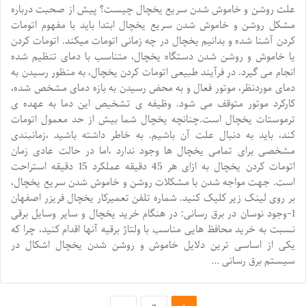
علت روشن و خاموش شدن سریع یخچال چیست؟ پیش از صحبت درباره
مشکل روشن و خاموش شدن سریع یخچال ابتدا باید با مفهوم اتومات
کردن آشنا شده و بدانیم یخچال در چه زمانی اتومات میکند. اتومات کردن
یا خاموش و روشن شدن دستگاه یخچال، متناسب با دمای تنظیم شده
انجام می گیرد. در فرآیند طبیعی اتومات کردن یخچال، به منظور رسیدن به
دمای موردنظر، موتور فعال و به محض رسیدن به بازه دمای مشخص شده،
کارکرد موتور متوقف می شود. وظیفه ی تشخیص این دما به عهده ی
ترموستات یخچال است.چنانچه یخچال شما بیش از حد معمول اتومات
کند، باید به دنبال علت آن باشیم. به خاطر داشته باشید ،زمانبندی
مشخصی برای تمامی یخچال ها وجود ندارد ،اما در حالت عادی زمان
اتومات کردن یخچال به ازای هر 45 دقیقه عملکرد 15 دقیقه استراحت
است. جهت مواجه شدن با مشکلات روشن و خاموش شدن سریع یخچال،
بر روی لینک زیر کلیک کنید. شماره تلفن تعمیرکار یخچال فریزر اصفهان
1-وجود نوسان در برق رسانی: در هنگام خرید یخچال و سایر وسایل برقی
نسبت به خرید محافظ هایی مناسب با ولتاژ برقیه آنها اقدام کنید، چرا که
یکی از اساسی ترین دلایل خاموش و روشن شدن یخچال اشکال در
سیستم برق رسانی …