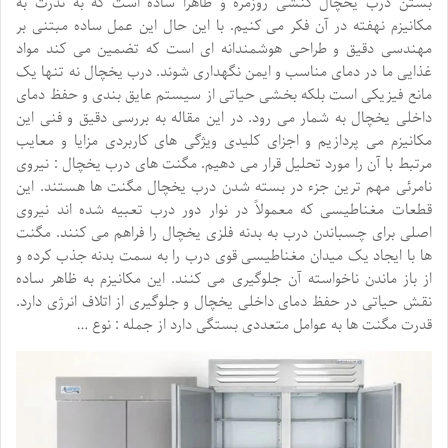
بستن درب یخچال کنشی روزمره و ظاهراً ساده است که به ندرت به
مکانیزم نهفته در آن فکر می کنیم. با این حال این عمل ساده مبتنی بر
مهندسی دقیق و طراحی هوشمندانه ای است که تضمین می کند مواد
غذایی ما در دمای مناسب و ایمن نگهداری شوند. درب یخچال نه تنها یک
مانع فیزیکی است بلکه بخشی حیاتی از سیستم عایق بندی و حفظ دمای
داخلی یخچال به شمار می رود. در این مقاله به بررسی دقیق و فنی این
مکانیزم می پردازیم و اجزای کلیدی ویژگی های کاربردی مزایا و معایب
مرتبط با آن را مورد تحلیل قرار می دهیم. مگنت های درب یخچال : نیروی
نامرئی مهم ترین جزء در بسته شدن درب یخچال مگنت ها هستند. این
قطعات مغناطیسی که معمولاً در نوار دور درب تعبیه شده اند نیروی
اصلی برای چسباندن درب به بدنه فلزی یخچال را فراهم می کنند. مگنت
ها با ایجاد یک میدان مغناطیسی قوی درب را به سمت بدنه جذب کرده و
از باز ماندن ناخواسته آن جلوگیری می کنند. این مکانیزم به ظاهر ساده
نقش حیاتی در حفظ دمای داخلی یخچال و جلوگیری از اتلاف انرژی دارد.
قدرت مگنت ها به عوامل متعددی بستگی دارد از جمله : نوع …