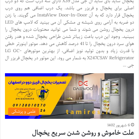
یخچال ساید بای ساید ال جی مدل X39 دارای سه درب است که دو درب
اصلی برای یخچال و فریزر می باشد. یک درب اضافی هم روی درب
یخچال قرار دارد که به آن InstaView Door-In-Door می گویند. با زدن
دو ضربه به آرامی روی شیشه ی مشکی آن می بینید که لامپ های LED
درون یخچال روشن می شوند و شما می توانید محتویات درون یخچال را
ببینید. وجود این درب باعث زیباتر شدن طراحی یخچال شده و هدر رفتن
هوای سرد درون یخچال را تا 41 درصد کاهش می دهد. موتور اینورتر خطی
با قدرت زیاد و بدون تولید نویز اضافی، از بهترین موتورهای LG GC-
X247CSAV Refrigerator به شمار می رود. این موتور در یخچال فریزر ال
جی …
علمی و پزشکی
6 شهریور 1402
علت خاموش و روشن شدن سریع یخچال