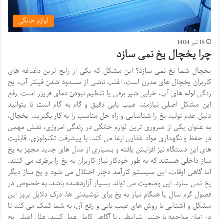
لوازم خانگی
18 تیر 1404
چرا یخچال یخ نمی سازد
یخچال شما یخ نمی سازد؟ این مشکل که یکی از رایج ترین دغدغه های
کاربران یخچال های مدرن است، اغلب ناشی از مسدود شدن فیلتر آب، یخ
زدگی لوله های آب، خرابی شیر برقی یا تنظیم نبودن دمای فریزر است. رفع
این مشکل اصلی نیازمند عیب یابی دقیق و گام به گام است تا بتوانید
دلیل عدم تولید یخ را شناسایی و راه حل مناسب را به کار بگیرید. یخچال،
به عنوان یکی از ضروری ترین لوازم خانگی در زندگی امروزی، نقش مهمی
در حفظ و نگهداری مواد غذایی ایفا می کند. با پیشرفت تکنولوژی، قابلیت
های این دستگاه نیز افزایش یافته و بسیاری از مدل های جدید مجهز به یخ
ساز داخلی هستند که به طور خودکار نیاز کاربران به یخ را برطرف می کنند.
اما گاهی اوقات، این سیستم کارآمد دچار اختلال می شود و یخ ساز دیگر
یخ نمی سازد. این وضعیت می تواند بسیار آزاردهنده باشد، به خصوص در
فصول گرم سال یا هنگام نیاز به یخ برای نوشیدنی ها. درک دلایل بروز این
مشکل و آشنایی با روش های عیب یابی و رفع آن، به شما کمک می کند تا
در زمان مواجهه با چنین شرایطی، با آگاهی کامل عمل کنید. علل اصلی یخ