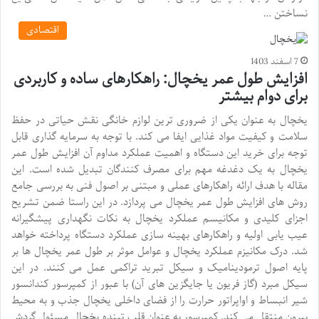
نساختن …
اقتصادی
7 اسفند 1403
افزایش طول عمر یخچال: راهکارهای ساده و کاربردی
برای دوام بیشتر
یخچال به عنوان یکی از ضروری ترین لوازم خانگی نقش حیاتی در حفظ
سلامت و کیفیت مواد غذایی ایفا می کند. با توجه به سرمایه گذاری قابل
توجه برای خرید این دستگاه و اهمیت عملکرد مداوم آن افزایش طول عمر
یخچال به یک دغدغه مهم برای مصرف کنندگان تبدیل شده است. این
مقاله با هدف ارائه راهکارهای عملی و مبتنی بر اصول فنی به بررسی جامع
روش های افزایش طول عمر یخچال می پردازد. در این راستا ضمن تشریح
اجزای کلیدی و مکانیسم عملکرد یخچال به نکات نگهداری پیشگیرانه
عیب یابی اولیه و راهکارهای بهینه سازی عملکرد دستگاه پرداخته خواهد
شد. درک مکانیزم عملکرد یخچال و عوامل موثر بر طول عمر یخچال ها بر
پایه اصول ترمودینامیک و سیکل تبرید تراکمی عمل می کنند. در این
سیکل مبرد (گاز فریون یا جایگزین های آن) با عبور از کمپرسور کندانسور
شیر انبساط و اواپراتور حرارت را از فضای داخلی یخچال جذب و به محیط
بیرون منتقل می کند. کمپرسور به عنوان قلب تپنده یخچال مسئول گردش