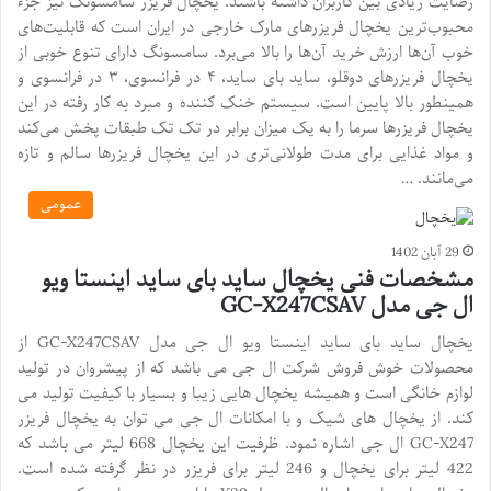
رضایت زیادی بین کاربران داشته باشند. یخچال فریزر سامسونگ نیز جزء
محبوب‌ترین یخچال فریزرهای مارک خارجی در ایران است که قابلیت‌های
خوب آن‌ها ارزش خرید آن‌ها را بالا می‌برد. سامسونگ دارای تنوع خوبی از
یخچال فریزرهای دوقلو، ساید بای ساید، ۴ در فرانسوی، ۳ در فرانسوی و
همینطور بالا پایین است. سیستم خنک کننده و مبرد به کار رفته در این
یخچال فریزرها سرما را به یک میزان برابر در تک تک طبقات پخش می‌کند
و مواد غذایی برای مدت طولانی‌تری در این یخچال فریزرها سالم و تازه
می‌مانند. …
عمومی
29 آبان 1402
مشخصات فنی یخچال ساید بای ساید اینستا ویو
ال جی مدل GC-X247CSAV
یخچال ساید بای ساید اینستا ویو ال جی مدل GC-X247CSAV از
محصولات خوش فروش شرکت ال جی می باشد که از پیشروان در تولید
لوازم خانگی است و همیشه یخچال هایی زیبا و بسیار با کیفیت تولید می
کند. از یخچال های شیک و با امکانات ال جی می توان به یخچال فریزر
GC-X247 ال جی اشاره نمود. ظرفیت این یخچال 668 لیتر می باشد که
422 لیتر برای یخچال و 246 لیتر برای فریزر در نظر گرفته شده است.