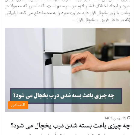
مبرد و ایجاد اختلاف فشار لازم در سیستم است. کندانسور که معمولا در
پشت یا زیر یخچال قرار دارد حرارت مبرد را به محیط دفع می کند. اواپراتور
(که در داخل فریزر و یخچال قرار …
اقتصادی
29 بهمن 1403
چه چیزی باعث بسته شدن درب یخچال می شود؟