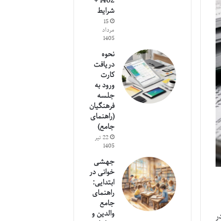
1402 +
شرایط
15
مرداد
1405
نحوه
دریافت
کارت
ورود به
جلسه
فرهنگیان
(راهنمای
جامع)
22 تیر
1405
جهشی
خوانی در
ابتدایی:
راهنمای
جامع
والدین و
ر