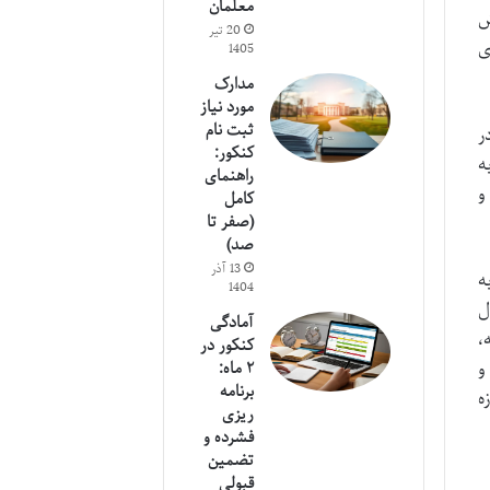
معلمان
ش
20 تیر
ی
1405
مدارک
مورد نیاز
ثبت نام
ر
کنکور:
ه
راهنمای
و
کامل
(صفر تا
صد)
13 آذر
ه
1404
ل
آمادگی
،
کنکور در
و
۲ ماه:
برنامه
ه
ریزی
فشرده و
تضمین
قبولی