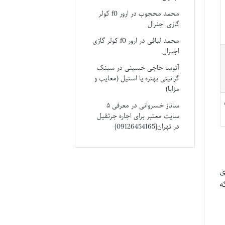
محمد محجوب
در
ارور f0 کولر
گازی اجنرال
محمد لبافی
در
ارور f0 کولر گازی
اجنرال
آتوسا حاجی حسینی
در
سینک
گرانیتی بهتره یا استیل (معایب و
مزایا)
ساناز خسروانی
در
معرفی ۵
سایت معتبر برای اجاره جرثقیل
در تهران{09126454165}
ی
ه