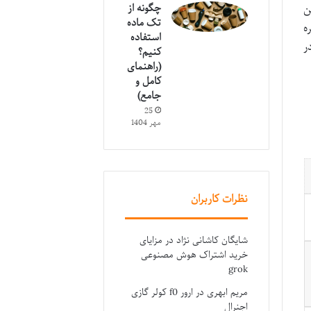
ن
چگونه از
تک ماده
ه
استفاده
ایی (در
کنیم؟
(راهنمای
کامل و
جامع)
25
مهر 1404
نظرات کاربران
شایگان کاشانی نژاد
در
مزایای
خرید اشتراک هوش مصنوعی
grok
مریم ابهری
در
ارور f0 کولر گازی
اجنرال