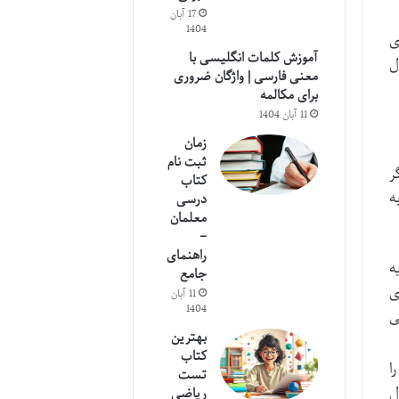
17 آبان
1404
ی
آموزش کلمات انگلیسی با
ل
معنی فارسی | واژگان ضروری
برای مکالمه
11 آبان 1404
زمان
ثبت نام
ر
کتاب
ه
درسی
معلمان
–
راهنمای
ه
جامع
ی
11 آبان
1404
ی
بهترین
کتاب
ا
تست
ل
ریاضی