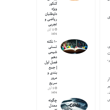
کنکور
ویژه
داوطلبان
ی
ریاضی و
تجربی
11 آبان
1404
۱۰ نکته
،
تستی
شیمی
ت
دهم
،
فصل اول
| جمع
بندی و
مرور
ر
سریع
ر
5 آبان
.
1404
ش
چگونه
معدل