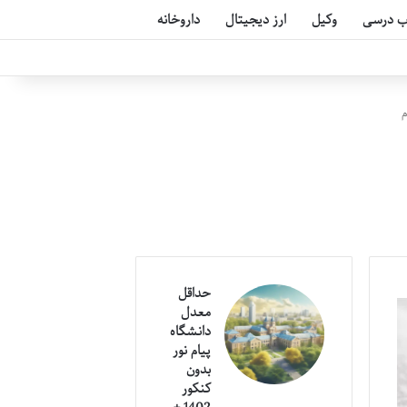
ب درسی
وکیل
ارز دیجیتال
داروخانه
م
حداقل
معدل
دانشگاه
پیام نور
بدون
کنکور