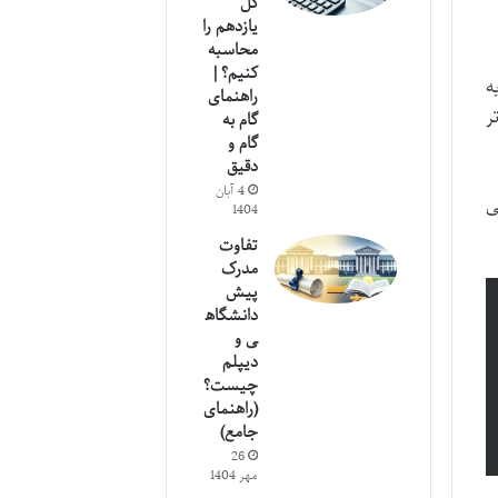
کل
یازدهم را
محاسبه
کنیم؟ |
ه
راهنمای
ر
گام به
گام و
دقیق
4 آبان
ی
1404
تفاوت
مدرک
پیش
دانشگاه
ی و
دیپلم
چیست؟
(راهنمای
جامع)
26
مهر 1404